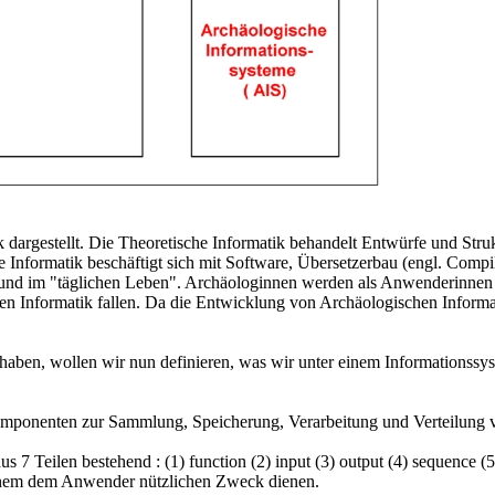
ik dargestellt. Die Theoretische Informatik behandelt Entwürfe und St
che Informatik beschäftigt sich mit Software, Übersetzerbau (engl. Co
n und im "täglichen Leben". Archäologinnen werden als Anwenderinne
n Informatik fallen. Da die Entwicklung von Archäologischen Informat
 haben, wollen wir nun definieren, was wir unter einem Informationssy
Komponenten zur Sammlung, Speicherung, Verarbeitung und Verteilung v
aus 7 Teilen bestehend : (1) function (2) input (3) output (4) sequenc
 einem dem Anwender nützlichen Zweck dienen.