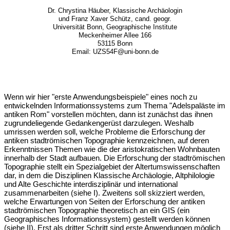
Dr. Chrystina Häuber, Klassische Archäologin
und Franz Xaver Schütz, cand. geogr.
Universität Bonn, Geographische Institute
Meckenheimer Allee 166
53115 Bonn
Email: UZS54F@uni-bonn.de
Wenn wir hier "erste Anwendungsbeispiele" eines noch zu
entwickelnden Informationssystems zum Thema "Adelspaläste im
antiken Rom" vorstellen möchten, dann ist zunächst das ihnen
zugrundeliegende Gedankengerüst darzulegen. Weshalb
umrissen werden soll, welche Probleme die Erforschung der
antiken stadtrömischen Topographie kennzeichnen, auf deren
Erkenntnissen Themen wie die der aristokratischen Wohnbauten
innerhalb der Stadt aufbauen. Die Erforschung der stadtrömischen
Topographie stellt ein Spezialgebiet der Altertumswissenschaften
dar, in dem die Disziplinen Klassische Archäologie, Altphilologie
und Alte Geschichte interdisziplinär und international
zusammenarbeiten (siehe I). Zweitens soll skizziert werden,
welche Erwartungen von Seiten der Erforschung der antiken
stadtrömischen Topographie theoretisch an ein GIS (ein
Geographisches Informationssystem) gestellt werden können
(siehe II). Erst als dritter Schritt sind erste Anwendungen möglich