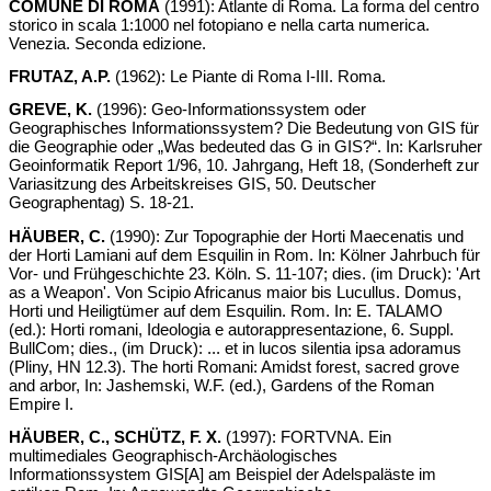
COMUNE DI ROMA
(1991): Atlante di Roma. La forma del centro
storico in scala 1:1000 nel fotopiano e nella carta numerica.
Venezia. Seconda edizione.
FRUTAZ, A.P.
(1962): Le Piante di Roma I-III. Roma.
GREVE, K.
(1996): Geo-Informationssystem oder
Geographisches Informationssystem? Die Bedeutung von GIS für
die Geographie oder „Was bedeuted das G in GIS?“. In: Karlsruher
Geoinformatik Report 1/96, 10. Jahrgang, Heft 18, (Sonderheft zur
Variasitzung des Arbeitskreises GIS, 50. Deutscher
Geographentag) S. 18-21.
HÄUBER, C.
(1990): Zur Topographie der Horti Maecenatis und
der Horti Lamiani auf dem Esquilin in Rom. In: Kölner Jahrbuch für
Vor- und Frühgeschichte 23. Köln. S. 11-107; dies. (im Druck): 'Art
as a Weapon'. Von Scipio Africanus maior bis Lucullus. Domus,
Horti und Heiligtümer auf dem Esquilin. Rom. In: E. TALAMO
(ed.): Horti romani, Ideologia e autorappresentazione, 6. Suppl.
BullCom; dies., (im Druck): ... et in lucos silentia ipsa adoramus
(Pliny, HN 12.3). The horti Romani: Amidst forest, sacred grove
and arbor, In: Jashemski, W.F. (ed.), Gardens of the Roman
Empire I.
HÄUBER, C., SCHÜTZ, F. X.
(1997): FORTVNA. Ein
multimediales Geographisch-Archäologisches
Informationssystem GIS[A] am Beispiel der Adelspaläste im