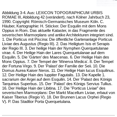
Abbildung 3-4. Aus: LEXICON TOPOGRAPHlCUM URBIS
ROMAE III, Abbildung 42 (verändert), nach Kölner Jahrbuch 23,
1990. Copyright: Römisch-Germanisches Museum Köln. C.
Häuber, Kartographie: H. Stöcker. Der Esquilin mit dem Mons
Oppius in Rom. Das aktuelle Kataster, in das Fragmente des
severischen Marmorplans und antike Architekturen integriert sind.
1. Die Porticus mit Piscina: Die öffentliche Gartenanlage Porticus
Liviae des Augustus (Regio III). 2. Das Heiligtum Isis et Serapis
der Regio III. 3. Der heilige Hain der Nymphen Querquetulanae
virae. 4. Der Heilige Hain der Lares Querquetulanae auf dem
Esquilin. 5. Die 'Gärten’ des Maecenas. 6. Der Heilige Hain des
Mons Oppius. 7. Der Tempel der 'Minerva Medica'. 8. Der Tempel
der Fortuna Virgo. 9. Der 'Palast’ der Familie der Seii. 10. Die
Domus Aurea Kaiser Neros. 11. Der Heilige Hain lucus Esquilinus.
12. Der Heilige Hain des Iuppiter Fagutalis. 13. Die Kapelle 1.
sacrarium der Argei auf dem Esquilin. 14. Der 'Palast des Königs
Tarquinius Superbus. 15. Der `Palast' des Königs Servius Tullius.
16. Der Heilige Hain der Libitina. 17. Die "Porticus Liviae” des
severischen Marmorplans: Der Markt Macellum Liviae, erbaut von
Kaiser Tiberius (Regio V). 18. Der Brunnen Lacus Orphei (Regio
V). P. Das Stadttor Porta Querquetulana.