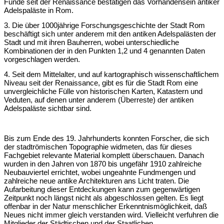
Funde seit der Renaissance bestätigen das Vorhandensein antiker
Adelspaläste in Rom.
3. Die über 1000jährige Forschungsgeschichte der Stadt Rom
beschäftigt sich unter anderem mit den antiken Adelspalästen der
Stadt und mit ihren Bauherren, wobei unterschiedliche
Kombinationen der in den Punkten 1,2 und 4 genannten Daten
vorgeschlagen werden.
4. Seit dem Mittelalter, und auf kartographisch wissenschaftlichem
Niveau seit der Renaissance, gibt es für die Stadt Rom eine
unvergleichliche Fülle von historischen Karten, Katastern und
Veduten, auf denen unter anderem (Überreste) der antiken
Adelspaläste sichtbar sind.
Bis zum Ende des 19. Jahrhunderts konnten Forscher, die sich
der stadtrömischen Topographie widmeten, das für dieses
Fachgebiet relevante Material komplett überschauen. Danach
wurden in den Jahren von 1870 bis ungefähr 1910 zahlreiche
Neubauviertel errichtet, wobei ungeahnte Fundmengen und
zahlreiche neue antike Architekturen ans Licht traten. Die
Aufarbeitung dieser Entdeckungen kann zum gegenwärtigen
Zeitpunkt noch längst nicht als abgeschlossen gelten. Es liegt
offenbar in der Natur menschlicher Erkenntnismöglichkeit, daß
Neues nicht immer gleich verstanden wird. Vielleicht verfuhren die
Mitglieder der Städtischen und der Staatlichen