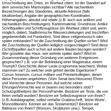
Umschreibung des Ortes, im Wortlaut zitiert. Ist der Standort auf
dem severischen Marmorplan sichtbar? Alle nachantiken
Bezeichnungen des Standortes, aktuelle Adresse (falls
lokalisierbar), Angabe der geographischen Koordinaten.
Höhenangaben, absolut und relativ (z.B. auch aus antiken und
nachantiken Beschreibungen). Kartenmaterial, Grundrisse. Antike
Schriftquellen und Schriftzeugnisse (im Wortlaut zitiert und, wenn
möglich, datiert. Stadtrömische Wasserzuleitungen und Inschriften
gegebenenfalls mit Fundorten). Sind diese zeitgenössisch oder
später entstanden? Ist die Zuschreibung der Quellen sicher? Wird
die Zuschreibung der Quellen lediglich vorgeschlagen? Sind diese
(Schrift)quellen auch schon auf andere Bauten bezogen worden?
Wer gründete das Haus, wer wohnte später darin? Wird im
Zusammenhang dieser Gründung von weiteren Ereignissen
gesprochen? z.B. von der Bekleidung einer Magistratur, einem
Triumph? Geschichte dieser Leute (
cognomina
beachten). Woher
stammen sie? Zu welcher
ordo
gehört der/die Eigentümer?
Cursus honorum
,
cursus militare
und Priesterkollegien, denen
diese Personen angehörten. (Vom Senat beschlossene) Ehren
und Vorrechte dieser Personen. Auf welche seiner
Ehrungen/Vorrechte war er (waren sie) besonders stolz?
Schutzgottheit(en) der Person/Familie. Besitzen wir Texte, die von
ihnen verfaßt wurden? Besitzen wir Selbstzeugnisse von ihnen?
(z.B. Autobiographie, selbst verfaßte Grabinschrift, 'letzte Worte',
Münzeditionen). Kennen wir das Testament(e)? Besitzen wir
Bildnisse von ihnen? (Münzen, Skulpturen usw.). Tempel,