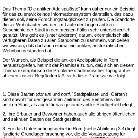
Das Thema "Die antiken Adelspaläste" kann daher nur ein Beispiel
für das zu entwickelnde Informationssystem darstellen, das dazu
dienen soll, seine Forschungstauglichkeit zu prüfen. Die Standorte
dieser Wohnbauten wurden im Laufe der langen antiken
Geschichte der Stadt in den meisten Fällen sehr unterschiedlich
genutzt. Uns geht es (unter anderem) darum, exemplarisch alle
verfügbaren Daten zu allen Standorten zu sammeln, von denen
wir wissen, daß dort auch einmal ein antiker, aristokratischer
Wohnbau gestanden hat.
Der Wunsch, als Beispiel die antiken Adelspaläste in Rom
herauszugreifen, hat mit der Prämisse zu tun, daß sich an diesem
Thema exemplarisch die Probleme stadtrömischer Topographie
ablesen lassen. Begründen läßt sich diese Prämisse wie folgt:
1. Diese Bauten (
domus
und
horti
, `Stadtpaläste' und `Gärten')
sind sowohl für den gesamten Zeitraum des Bestehens der
antiken Stadt, als auch für das gesamte antike Stadtgebiet belegt.
2. Ihre Erbauer und Bewohner haben auch alle übrigen öffentlichen
und sakralen Bauten der Stadt gestiftet.
3. Für das Untersuchungsgebiet in Rom (siehe Abbildung 3-4) liegt
fundierte Grundlagenforschung vor, die die Voraussetzung für