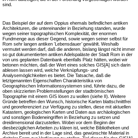
sind.
Das Beispiel der auf dem Oppius ehemals befindlichen antiken
Architekturen, die untereinander in Beziehung standen, wurde
wegen seiner topographischen Komplexität, der enormen
Fundmenge aus dieser Gegend, sowie wegen seiner selbst für
Rom sehr langen antiken 'Lebensdauer’ gewählt. Weshalb
vermutet werden darf, daß die anderen, bislang längst nicht immer
so gut dokumentierten antiken Adelspaläste der Stadt Rom in der
von uns geplanten Datenbank ebenfalls Platz hätten, wobei wir
betonen möchten, daß der Wert eines solches GIS[A] sich darin
ablesen lassen wird, welche Verknüpfungs- und
Analysemöglichkeiten es bietet. Die Tatsache, daß die
letztgenannten Eigenschaften Charakteristika von
Geographischen Informationssystemen sind, führte dazu, die
oben skizzierten Problemstellungen der stadtrömischen
Topographie mit einem GIS lösen zu wollen (siehe II). Weitere
Gründe betreffen den Wunsch, historische Karten blattschnittfrei
und georeferenziert zur Verfügung zu stellen, diese mit aktuellen
Katastern, geologischen Karten und Daten aus archäologischen
und sonstigen Bodeneingriffen in Beziehung zu setzen und
dreidimensional darzustellen. Wobei vor dem Beginn der
diesbezüglichen Arbeiten zu klären ist, welche Bibliotheken und
Archive bereit und in der Lage sind, das gewünschte Material in