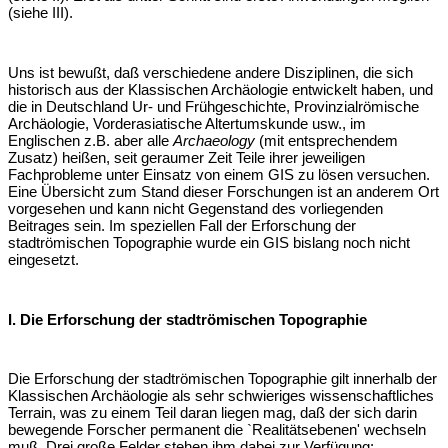
(siehe III).
Uns ist bewußt, daß verschiedene andere Disziplinen, die sich
historisch aus der Klassischen Archäologie entwickelt haben, und
die in Deutschland Ur- und Frühgeschichte, Provinzialrömische
Archäologie, Vorderasiatische Altertumskunde usw., im
Englischen z.B. aber alle
Archaeology
(mit entsprechendem
Zusatz) heißen, seit geraumer Zeit Teile ihrer jeweiligen
Fachprobleme unter Einsatz von einem GIS zu lösen versuchen.
Eine Übersicht zum Stand dieser Forschungen ist an anderem Ort
vorgesehen und kann nicht Gegenstand des vorliegenden
Beitrages sein. Im speziellen Fall der Erforschung der
stadtrömischen Topographie wurde ein GIS bislang noch nicht
eingesetzt.
I. Die Erforschung der stadtrömischen Topographie
Die Erforschung der stadtrömischen Topographie gilt innerhalb der
Klassischen Archäologie als sehr schwieriges wissenschaftliches
Terrain, was zu einem Teil daran liegen mag, daß der sich darin
bewegende Forscher permanent die `Realitätsebenen' wechseln
muß. Drei große Felder stehen ihm dabei zur Verfügung: