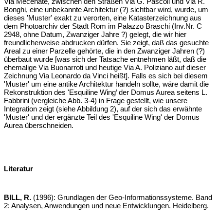
Via Mecenate, zwischen den Straßen Via G. Pascoli und Via R.
Bonghi, eine unbekannte Architektur (?) sichtbar wird, wurde, um
dieses 'Muster' exakt zu verorten, eine Katasterzeichnung aus
dem Photoarchiv der Stadt Rom im Palazzo Braschi (Inv.Nr. C
2948, ohne Datum, Zwanziger Jahre ?) gelegt, die wir hier
freundlicherweise abdrucken dürfen. Sie zeigt, daß das gesuchte
Areal zu einer Parzelle gehörte, die in den Zwanziger Jahren (?)
überbaut wurde [was sich der Tatsache entnehmen läßt, daß die
ehemalige Via Buonarroti und heutige Via A. Poliziano auf dieser
Zeichnung Via Leonardo da Vinci heißt]. Falls es sich bei diesem
'Muster' um eine antike Architektur handeln sollte, wäre damit die
Rekonstruktion des 'Esquiline Wing’ der Domus Aurea seitens L.
Fabbrini (vergleiche Abb. 3-4) in Frage gestellt, wie unsere
Integration zeigt (siehe Abbildung 2), auf der sich das erwähnte
'Muster' und der ergänzte Teil des 'Esquiline Wing' der Domus
Aurea überschneiden.
Literatur
BILL, R.
(1996): Grundlagen der Geo-Informationssysteme. Band
2: Analysen, Anwendungen und neue Entwicklungen. Heidelberg.