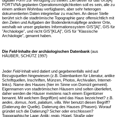
digitaler Form zur Verfügung zu stellen. Ziel dieser für das GIS[A]
FORTVNA geplanten Operationsmöglichkeiten soll es sein, alle zu
einem antiken Wohnbau verfügbaren, aber sehr heterogen
dokumentierten Daten integrierbar zu machen. An dieser Stelle
berührt sich die stadtrömische Topographie ganz offensichtlich mit
den Zielen und Aufgaben der Bodendenkmalpflege anderer Orte,
weshalb wir unser geplantes Informationssystem GIS"[A]", GIS für
"Archäologie", und nicht GIS"[KLA]", GIS für "Klassische
Archäologie", genannt haben.
Die
Feld
-Inhalte der archäologischen Datenbank
(aus
HÄUBER, SCHÜTZ 1997)
Jeder
Feld
-Inhalt wird datiert und gegebenenfalls wird auf
Bezugsquellen hingewiesen (z.B. Datenbanken für Literatur, antike
Schriftquellen, Inschriften, Münzen, Photos, Archivalien, Internet-
links). Name des Hauses (hier im Sinne von Domizil gemeint).
Eigennamen von stadtrömischen Häusern sind selten überliefert,
daher werden die Häuser meistens nach einem Eigentümer
benannt. Mit welchem Begriff(en) wird das Haus bezeichnet? z.B.
aedes
,
domus
,
horti
,
palatium
,
villa
. Wer benutzt diesen Begriff?
(Datierung der Quelle). Datierung des Hauses (Phasen). Worauf
gründet sich die Datierung? Sicher oder erschlossen?
Topographische Lage: Antik:
regio
, Hügel, Straße oder