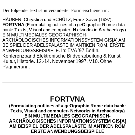
Der folgende Text ist in veränderter Form erschienen in:
HÄUBER, Chrystina und SCHÜTZ, Franz Xaver (1997):
FORTVNA
(
F
ormulating outlines of a ge
O
graphic
R
ome data
bank:
T
exts,
V
isual and computer-
N
etworks in
A
rchaeology).
EIN MULTIMEDIALES GEOGRAPHISCH-
ARCHÄOLOGISCHES INFORMATIONSSYSTEM GIS[A] AM
BEISPIEL DER ADELSPALÄSTE IM ANTIKEN ROM. ERSTE
In: EVA '97 Berlin.
ANWENDUNGSBEISPIELE.
Konferenzband Elektronische Bildverarbeitung & Kunst,
Kultur, Historie. 12.-14. November 1997. V10. Ohne
Paginierung.
FORTVNA
(Formulating outlines of a geOgraphic Rome data bank:
Texts, Visual and computer- Networks in Archaeology)
EIN MULTIMEDIALES GEOGRAPHISCH-
ARCHÄOLOGISCHES INFORMATIONSSYSTEM GIS[A]
AM BEISPIEL DER ADELSPALÄSTE IM ANTIKEN ROM
ERSTE ANWENDUNGSBEISPIELE