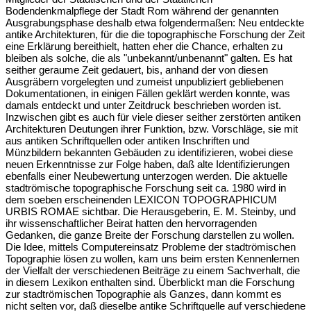
Bodendenkmalpflege der Stadt Rom während der genannten
Ausgrabungsphase deshalb etwa folgendermaßen: Neu entdeckte
antike Architekturen, für die die topographische Forschung der Zeit
eine Erklärung bereithielt, hatten eher die Chance, erhalten zu
bleiben als solche, die als "unbekannt/unbenannt" galten. Es hat
seither geraume Zeit gedauert, bis, anhand der von diesen
Ausgräbern vorgelegten und zumeist unpubliziert gebliebenen
Dokumentationen, in einigen Fällen geklärt werden konnte, was
damals entdeckt und unter Zeitdruck beschrieben worden ist.
Inzwischen gibt es auch für viele dieser seither zerstörten antiken
Architekturen Deutungen ihrer Funktion, bzw. Vorschläge, sie mit
aus antiken Schriftquellen oder antiken Inschriften und
Münzbildern bekannten Gebäuden zu identifizieren, wobei diese
neuen Erkenntnisse zur Folge haben, daß alte Identifizierungen
ebenfalls einer Neubewertung unterzogen werden. Die aktuelle
stadtrömische topographische Forschung seit ca. 1980 wird in
dem soeben erscheinenden LEXICON TOPOGRAPHICUM
URBIS ROMAE sichtbar. Die Herausgeberin, E. M. Steinby, und
ihr wissenschaftlicher Beirat hatten den hervorragenden
Gedanken, die ganze Breite der Forschung darstellen zu wollen.
Die Idee, mittels Computereinsatz Probleme der stadtrömischen
Topographie lösen zu wollen, kam uns beim ersten Kennenlernen
der Vielfalt der verschiedenen Beiträge zu einem Sachverhalt, die
in diesem Lexikon enthalten sind. Überblickt man die Forschung
zur stadtrömischen Topographie als Ganzes, dann kommt es
nicht selten vor, daß dieselbe antike Schriftquelle auf verschiedene