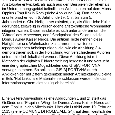
TOPOGRAPHICUM URBIS ROMAE zu den Wohnbauten der
Aristokratie entwickelt, als auch aus den Beispielen der ehemals
im Untersuchungsgebiet befindlichen Wohnbauten auf dem Mons
Oppius (Esquilin) in Rom (siehe Abbildung 3-4). Dort haben
ununterbrochen vom 6. Jahrhundert v. Chr. bis zum 5.
Jahrhundert n. Chr. Heiligtümer existiert, die, als öffentliche Kulte
gegründet, zeitweilig in verschiedene aristokratische Wohnbauten
integriert waren. Dabei handelte es sich unter anderem um die
'Gärten' des Maecenas, den ' Stadtpalast' des Sejan und die
Domus Aurea Kaiser Neros. Die antiken Texte nennen diese
Heiligtümer und Wohnbauten zusammen mit weiteren
topographischen Anhaltspunkten, die, wie die Abbildung 3-4
demonstrieren soll, in der Forschung von verschiedenen Autoren
unterschiedlich lokalisiert werden. Diese Abbildung ist mit
Methoden der digitalen Bildverarbeitung hergestellt und versucht
eine der graphischen Möglichkeiten des GIS[A] FORTVNA
vorwegzunehmen. So sollen im GIS[A] FORTVNA durch
Anklicken der mit Ziffern gekennzeichneten Architekturen/Objekte
mittels 'Hot Links' alle Materialien erschlossen werden, die das
Informationssystem diesbezüglich bereithält.
Eine weitere Anwendung (siehe Abbildungen 1 und 2) stellt das
Gelände des 'Esquiline Wing' der Domus Aurea Kaiser Neros auf
dem Oppius in den Mittelpunkt. Über ein Luftbild vom 19. Februar
1919 (siehe COMUNE DI ROMA, Abb. 24), auf dem, westlich der