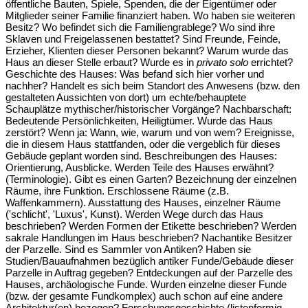
öffentliche Bauten, Spiele, Spenden, die der Eigentümer oder
Mitglieder seiner Familie finanziert haben. Wo haben sie weiteren
Besitz? Wo befindet sich die Familiengrablege? Wo sind ihre
Sklaven und Freigelassenen bestattet? Sind Freunde, Feinde,
Erzieher, Klienten dieser Personen bekannt? Warum wurde das
Haus an dieser Stelle erbaut? Wurde es in
privato solo
errichtet?
Geschichte des Hauses: Was befand sich hier vorher und
nachher? Handelt es sich beim Standort des Anwesens (bzw. den
gestalteten Aussichten von dort) um echte/behauptete
Schauplätze mythischer/historischer Vorgänge? Nachbarschaft:
Bedeutende Persönlichkeiten, Heiligtümer. Wurde das Haus
zerstört? Wenn ja: Wann, wie, warum und von wem? Ereignisse,
die in diesem Haus stattfanden, oder die vergeblich für dieses
Gebäude geplant worden sind. Beschreibungen des Hauses:
Orientierung, Ausblicke. Werden Teile des Hauses erwähnt?
(Terminologie). Gibt es einen Garten? Bezeichnung der einzelnen
Räume, ihre Funktion. Erschlossene Räume (z.B.
Waffenkammern). Ausstattung des Hauses, einzelner Räume
('schlicht', 'Luxus', Kunst). Werden Wege durch das Haus
beschrieben? Werden Formen der Etikette beschrieben? Werden
sakrale Handlungen im Haus beschrieben? Nachantike Besitzer
der Parzelle. Sind es Sammler von Antiken? Haben sie
Studien/Bauaufnahmen bezüglich antiker Funde/Gebäude dieser
Parzelle in Auftrag gegeben? Entdeckungen auf der Parzelle des
Hauses, archäologische Funde. Wurden einzelne dieser Funde
(bzw. der gesamte Fundkomplex) auch schon auf eine andere