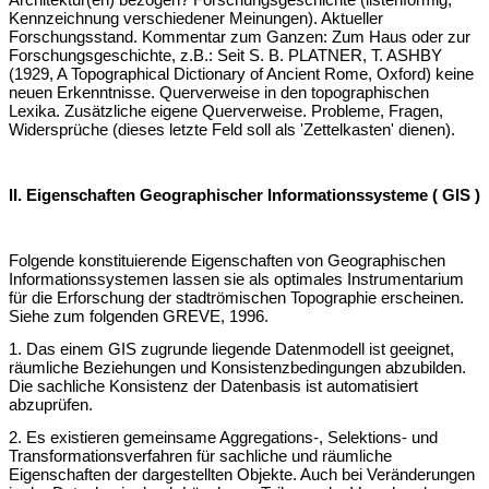
Architektur(en) bezogen? Forschungsgeschichte (listenformig,
Kennzeichnung verschiedener Meinungen). Aktueller
Forschungsstand. Kommentar zum Ganzen: Zum Haus oder zur
Forschungsgeschichte, z.B.: Seit S. B. PLATNER, T. ASHBY
(1929, A Topographical Dictionary of Ancient Rome, Oxford) keine
neuen Erkenntnisse. Querverweise in den topographischen
Lexika. Zusätzliche eigene Querverweise. Probleme, Fragen,
Widersprüche (dieses letzte Feld soll als 'Zettelkasten' dienen).
II. Eigenschaften Geographischer Informationssysteme ( GIS )
Folgende konstituierende Eigenschaften von Geographischen
Informationssystemen lassen sie als optimales Instrumentarium
für die Erforschung der stadtrömischen Topographie erscheinen.
Siehe zum folgenden GREVE, 1996.
1. Das einem GIS zugrunde liegende Datenmodell ist geeignet,
räumliche Beziehungen und Konsistenzbedingungen abzubilden.
Die sachliche Konsistenz der Datenbasis ist automatisiert
abzuprüfen.
2. Es existieren gemeinsame Aggregations-, Selektions- und
Transformationsverfahren für sachliche und räumliche
Eigenschaften der dargestellten Objekte. Auch bei Veränderungen