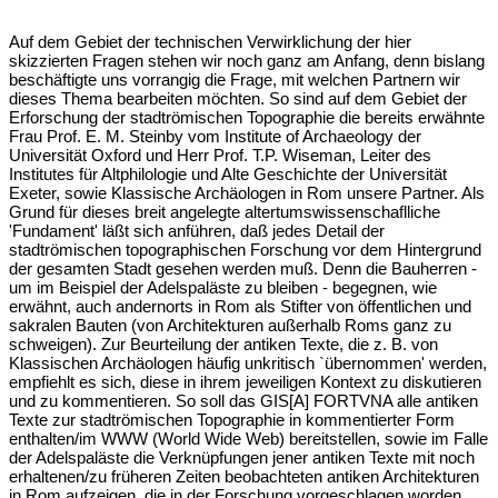
Auf dem Gebiet der technischen Verwirklichung der hier
skizzierten Fragen stehen wir noch ganz am Anfang, denn bislang
beschäftigte uns vorrangig die Frage, mit welchen Partnern wir
dieses Thema bearbeiten möchten. So sind auf dem Gebiet der
Erforschung der stadtrömischen Topographie die bereits erwähnte
Frau Prof. E. M. Steinby vom Institute of Archaeology der
Universität Oxford und Herr Prof. T.P. Wiseman, Leiter des
Institutes für Altphilologie und Alte Geschichte der Universität
Exeter, sowie Klassische Archäologen in Rom unsere Partner. Als
Grund für dieses breit angelegte altertumswissenschaflliche
'Fundament' läßt sich anführen, daß jedes Detail der
stadtrömischen topographischen Forschung vor dem Hintergrund
der gesamten Stadt gesehen werden muß. Denn die Bauherren -
um im Beispiel der Adelspaläste zu bleiben - begegnen, wie
erwähnt, auch andernorts in Rom als Stifter von öffentlichen und
sakralen Bauten (von Architekturen außerhalb Roms ganz zu
schweigen). Zur Beurteilung der antiken Texte, die z. B. von
Klassischen Archäologen häufig unkritisch `übernommen' werden,
empfiehlt es sich, diese in ihrem jeweiligen Kontext zu diskutieren
und zu kommentieren. So soll das GIS[A] FORTVNA alle antiken
Texte zur stadtrömischen Topographie in kommentierter Form
enthalten/im WWW (World Wide Web) bereitstellen, sowie im Falle
der Adelspaläste die Verknüpfungen jener antiken Texte mit noch
erhaltenen/zu früheren Zeiten beobachteten antiken Architekturen
in Rom aufzeigen, die in der Forschung vorgeschlagen worden