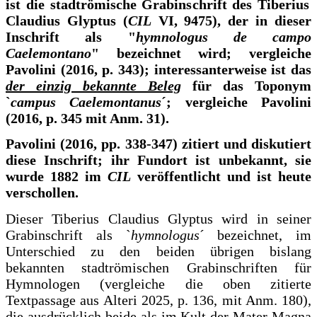
ist die stadtrömische Grabinschrift des Tiberius
Claudius Glyptus (
CIL
VI, 9475), der in dieser
Inschrift als "
hymnologus de campo
Caelemontano
" bezeichnet wird; vergleiche
Pavolini (2016, p. 343); interessanterweise ist das
der einzig bekannte Beleg
für das Toponym
`
campus Caelemontanus
´; vergleiche Pavolini
(2016, p. 345 mit Anm. 31).
Pavolini (2016, pp. 338-347) zitiert und diskutiert
diese Inschrift; ihr Fundort ist unbekannt, sie
wurde 1882 im
CIL
veröffentlicht und ist heute
verschollen.
Dieser Tiberius Claudius Glyptus wird in seiner
Grabinschrift als `
hymnologus
´ bezeichnet, im
Unterschied zu den beiden übrigen bislang
bekannten stadtrömischen Grabinschriften für
Hymnologen (vergleiche die oben zitierte
Textpassage aus Alteri 2025, p. 136, mit Anm. 180),
die ausdrücklich beide als im Kult der Mater Magna