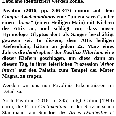
Laterano identifiziert werden könne.
Pavolini (2016, pp. 346-347) nimmt auf dem
Campus Caelemontanus
eine "pineta sacra", oder
einen "
lucus
" (einen Heiligen Hain) mit Kiefern
des Attis an, und schlägt vor, dass unser
Hymnologe Glyptus dort als Sänger beschäftigt
gewesen sei. In diesem, dem Attis heiligen
Kiefernhain, hätten an jedem 22. März eines
Jahres die
dendrophori
der
Basilica Hilariana
eine
dieser Kiefern geschlagen, um diese dann an
diesem Tag, in ihrer feierlichen Prozession `
Arbor
intrat
´ auf den Palatin, zum Tempel der Mater
Magna, zu tragen.
Wenden wir uns nun Pavolinis Erkenntnissen im
Detail zu.
Auch Pavolini (2016, p. 345) folgt Colini (1944)
darin, die Porta
Caelimontana
in der Servianischen
Stadtmauer am Standort des
Arcus Dolabellae et