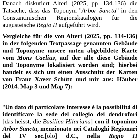
Danach diskutiert Alteri (2025, pp. 134-136) die
Tatsache, dass das Toponym "
Arbor Sancta
" in den
Constantinischen Regionskatalogen für die
augusteische
Regio II
aufgeführt wird.
Vergleiche für die von Alteri (2025, pp. 134-136)
in der folgenden Textpassage genannten Gebäude
und Toponyme unsere unten abgebildete Karte
vom
Mons Caelius
, auf der alle diese Gebäude
und Toponyme lokalisiert worden sind; hierbei
handelt es sich um einen Ausschnitt der Karten
von Franz Xaver Schütz und mir aus: Häuber
(2014, Map 3 und Map 7):
"
Un dato di particolare interesse è la possibilità di
identificare la sede del collegio dei dendrofori
[das heisst, die
Basilica Hilariana
]
con il toponimo
Arbor Sancta
, menzionato nei Cataloghi Regionari
del IV sec.
[olo]
d.C., nella
Regio II