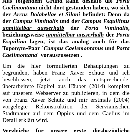
Aus folgendem Grund kann deshalb die
Porta
Caelimontana
nicht dort gestanden haben, wo sich
der
Arcus Dolabellae et Silani
befindet: Denn da
der
Campus Viminalis
und der
Campus Esquilinus
unmittelbar ausserhalb
der
Porta Viminalis
,
beziehungsweise
unmittelbar ausserhalb
der
Porta
Esquilina
lagen, ist das analog auch für das
Toponym-Paar `
Campus Caelemontanus
und
Porta
Caelimontana
´ vorauszusetzen .
Um die hier formulierten Behauptungen zu
begründen, haben Franz Xaver Schütz und ich
beschlossen, jetzt auch das entsprechende,
überarbeitete Kapitel aus Häuber (2014) komplett
auf unserem Webserver zu publizieren, in dem die
von Franz Xaver Schütz und mir erstmals (2004)
vorgelegte Rekonstruktion der Servianischen
Stadtmauer auf dem Oppius und dem Caelius im
Detail erklärt wird.
Vergleiche für unsere erste diesbezügliche