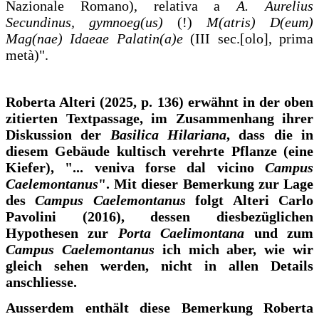
Nazionale Romano), relativa a
A. Aurelius
Secundinus, gymnoeg(us)
(!)
M(atris) D(eum)
Mag(nae) Idaeae Palatin(a)e
(III sec.[olo], prima
metà)".
Roberta Alteri (2025, p. 136) erwähnt in der oben
zitierten Textpassage, im Zusammenhang ihrer
Diskussion der
Basilica Hilariana
, dass die in
diesem Gebäude kultisch verehrte Pflanze (eine
Kiefer), "... veniva forse dal vicino
Campus
Caelemontanus
". Mit dieser Bemerkung zur Lage
des
Campus Caelemontanus
folgt Alteri Carlo
Pavolini (2016), dessen diesbezüglichen
Hypothesen zur
Porta Caelimontana
und zum
Campus Caelemontanus
ich mich aber, wie wir
gleich sehen werden, nicht in allen Details
anschliesse.
Ausserdem enthält diese Bemerkung Roberta