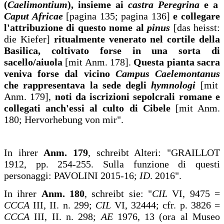
(
Caelimontium
), insieme ai
castra Peregrina
e a
Caput Africae
[pagina 135; pagina 136]
e collegare
l'attribuzione di questo nome al
pinus
[das heisst:
die Kiefer]
ritualmente venerato nel cortile della
Basilica, coltivato forse in una sorta di
sacello/aiuola
[mit Anm. 178].
Questa pianta sacra
veniva forse dal vicino
Campus Caelemontanus
che rappresentava la sede degli
hymnologi
[mit
Anm. 179],
noti da iscrizioni sepolcrali romane e
collegati anch'essi al culto di Cibele
[mit Anm.
180; Hervorhebung von mir".
In ihrer
Anm. 179
, schreibt Alteri: "GRAILLOT
1912, pp. 254-255. Sulla funzione di questi
personaggi: PAVOLINI 2015-16;
ID
. 2016".
In ihrer
Anm. 180
, schreibt sie: "
CIL
VI, 9475 =
CCCA
III, II. n. 299;
CIL
VI, 32444; cfr. p. 3826 =
CCCA
III, II. n. 298;
AE
1976, 13 (ora al Museo