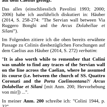
auf dem Caelius gefolgt.
Das alles (einschliesslich Pavolini 1993; 2000;
2006) habe ich ausführlich diskutiert in: Häuber
(2014, S. 258-274: "The Servian wall between Via
Ruggero Bonghi and the
Arcus Dolabellae et
Silani
").
Im Folgenden zitiere ich die oben bereits erwähnte
Passage zu Colinis diesbezüglichen Forschungen auf
dem Caelius aus Häuber (2014, S. 272)
verbatim
:
"
It is also worth while to remember that Colini
was unable to find any traces of the Servian wall
on the line across the Caelian, where he assumed
its course (i.e. between the church of SS. Quattro
Coronati and the
Porta Caelimontana?
/
Arcus
Dolabellae et Silani
[mit Anm. 200; Hervorhebung
von mir]) ...".
In meiner
Anm. 200
schreibe ich: "Colini 1944, p.
32".