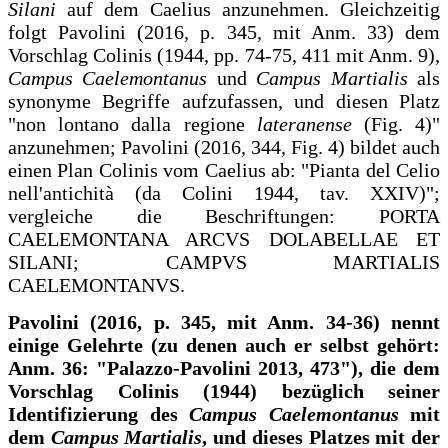
Silani
auf dem Caelius anzunehmen. Gleichzeitig
folgt Pavolini (2016, p. 345, mit Anm. 33) dem
Vorschlag Colinis (1944, pp. 74-75, 411 mit Anm. 9),
Campus Caelemontanus
und
Campus Martialis
als
synonyme Begriffe aufzufassen, und diesen Platz
"non lontano dalla regione
lateranense
(Fig. 4)"
anzunehmen; Pavolini (2016, 344, Fig. 4) bildet auch
einen Plan Colinis vom Caelius ab: "Pianta del Celio
nell'antichità (da Colini 1944, tav. XXIV)";
vergleiche die Beschriftungen: PORTA
CAELEMONTANA ARCVS DOLABELLAE ET
SILANI; CAMPVS MARTIALIS
CAELEMONTANVS.
Pavolini (2016, p. 345, mit Anm. 34-36) nennt
einige Gelehrte (zu denen auch er selbst gehört:
Anm. 36: "Palazzo-Pavolini 2013, 473"), die dem
Vorschlag Colinis (1944) bezüglich seiner
Identifizierung des
Campus Caelemontanus
mit
dem
Campus Martialis
, und dieses Platzes mit der