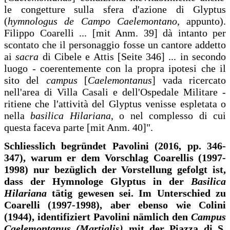
le congetture sulla sfera d'azione di Glyptus
(
hymnologus de Campo Caelemontano
, appunto).
Filippo Coarelli ... [mit Anm. 39] dà intanto per
scontato che il personaggio fosse un cantore addetto
ai
sacra
di Cibele e Attis [Seite 346] ... in secondo
luogo - coerentemente con la propra ipotesi che il
sito del
campus
[
Caelemontanus
] vada ricercato
nell'area di Villa Casali e dell'Ospedale Militare -
ritiene che l'attività del Glyptus venisse espletata o
nella
basilica Hilariana
, o nel complesso di cui
questa faceva parte [mit Anm. 40]".
Schliesslich begründet Pavolini (2016, pp. 346-
347), warum er dem Vorschlag Coarellis (1997-
1998) nur bezüglich der Vorstellung gefolgt ist,
dass der Hymnologe Glyptus in der
Basilica
Hilariana
tätig gewesen sei. Im Unterschied zu
Coarelli (1997-1998), aber ebenso wie Colini
(1944), identifiziert Pavolini nämlich den
Campus
Caelemontanus (Martialis)
mit der Piazza di S.