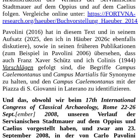
Stadtmauer auf dem Oppius und auf dem Caelius
folgen. Vergleiche online unter:
https://FORTVNA-
research.org/haeuber/Buchvorstellung_Haeuber_201
Pavolini (2016) hat in diesem Text und in seinem
Aufsatz (2025, den ich in Häuber 2026c ebenfalls
diskutiere), sowie in seinen früheren Publikationen
(zum Beispiel in Pavolini 2006) übersehen, dass
auch Franz Xaver Schütz und ich Colinis (1944)
Vorschlägen
gefolgt sind, die Begriffe
Campus
Caelemontanus
und
Campus Martialis
für Synonyme
zu halten, und den
Campus Caelemontanus
mit der
Piazza di S. Giovanni in Laterano zu identifizieren.
Und das, obwohl wir beim
17th International
Congress of Classical Archaeology, Rome 22-26
Sept.
[ember]
2008
, unseren Verlauf der
Servianischen Stadtmauer auf dem Oppius und
Caelius vorgestellt haben, und zwar am 23.
September 2008, in der von Carlo Pavolini