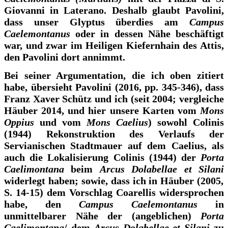
Giovanni in Laterano. Deshalb glaubt Pavolini,
dass unser Glyptus überdies am
Campus
Caelemontanus
oder in dessen Nähe beschäftigt
war, und zwar im Heiligen Kiefernhain des Attis,
den Pavolini dort annimmt.
Bei seiner Argumentation, die ich oben zitiert
habe, übersieht Pavolini (2016, pp. 345-346), dass
Franz Xaver Schütz und ich (seit 2004; vergleiche
Häuber 2014, und hier unsere Karten vom
Mons
Oppius
und vom
Mons Caelius
) sowohl Colinis
(1944) Rekonstruktion des Verlaufs der
Servianischen Stadtmauer auf dem Caelius, als
auch die Lokalisierung Colinis (1944) der
Porta
Caelimontana
beim
Arcus Dolabellae et Silani
widerlegt haben; sowie, dass ich in Häuber (2005,
S. 14-15) dem Vorschlag Coarellis widersprochen
habe, den
Campus Caelemontanus
in
unmittelbarer Nähe der (angeblichen)
Porta
Caelimontana
/ dem
Arcus Dolabellae et Silani
zu