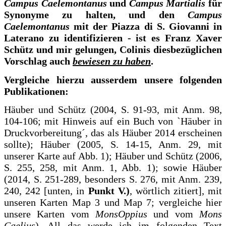
Campus Caelemontanus
und
Campus Martialis
für
Synonyme zu halten, und den
Campus
Caelemontanus
mit der Piazza di S. Giovanni in
Laterano zu identifizieren - ist es Franz Xaver
Schütz und mir gelungen, Colinis diesbezüglichen
Vorschlag auch
bewiesen zu haben
.
Vergleiche hierzu ausserdem unsere folgenden
Publikationen:
Häuber und Schütz (2004, S. 91-93, mit Anm. 98,
104-106; mit Hinweis auf ein Buch von `Häuber in
Druckvorbereitung´, das als Häuber 2014 erscheinen
sollte); Häuber (2005, S. 14-15, Anm. 29, mit
unserer Karte auf Abb. 1); Häuber und Schütz (2006,
S. 255, 258, mit Anm. 1, Abb. 1); sowie Häuber
(2014, S. 251-289, besonders S. 276, mit Anm. 239,
240, 242 [unten, in
Punkt V.)
, wörtlich zitiert], mit
unseren Karten Map 3 und Map 7; vergleiche hier
unsere Karten vom
MonsOppius
und vom
Mons
Caelius
). All das werde ich im folgenden Text