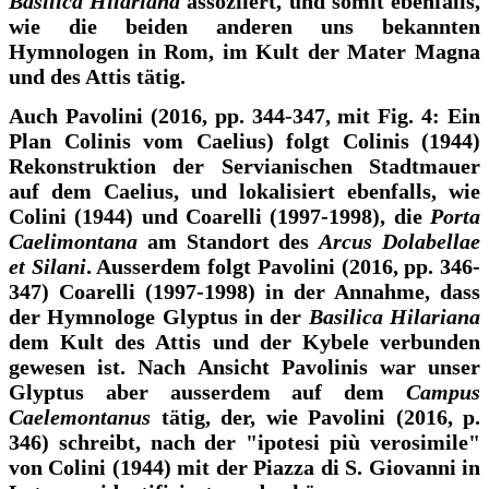
Basilica Hilariana
assoziiert, und somit ebenfalls,
wie die beiden anderen uns bekannten
Hymnologen in Rom, im Kult der Mater Magna
und des Attis tätig.
Auch Pavolini (2016, pp. 344-347, mit Fig. 4: Ein
Plan Colinis vom Caelius) folgt Colinis (1944)
Rekonstruktion der Servianischen Stadtmauer
auf dem Caelius, und lokalisiert ebenfalls, wie
Colini (1944) und Coarelli (1997-1998), die
Porta
Caelimontana
am Standort des
Arcus Dolabellae
et Silani
. Ausserdem folgt Pavolini (2016, pp. 346-
347) Coarelli (1997-1998) in der Annahme, dass
der Hymnologe Glyptus in der
Basilica Hilariana
dem Kult des Attis und der Kybele verbunden
gewesen ist. Nach Ansicht Pavolinis war unser
Glyptus aber ausserdem auf dem
Campus
Caelemontanus
tätig, der, wie Pavolini (2016, p.
346) schreibt, nach der "ipotesi più verosimile"
von Colini (1944) mit der Piazza di S. Giovanni in