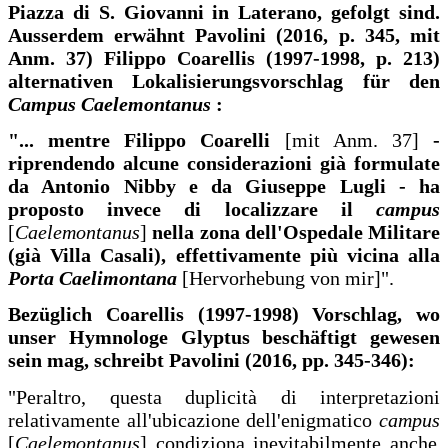
Piazza di S. Giovanni in Laterano, gefolgt sind.
Ausserdem erwähnt Pavolini (2016, p. 345, mit
Anm. 37) Filippo Coarellis (1997-1998, p. 213)
alternativen Lokalisierungsvorschlag für den
Campus Caelemontanus
:
"... mentre Filippo Coarelli
[mit Anm. 37]
-
riprendendo alcune considerazioni già formulate
da Antonio Nibby e da Giuseppe Lugli - ha
proposto invece di localizzare il
campus
[
Caelemontanus
]
nella zona dell'Ospedale Militare
(già Villa Casali), effettivamente più vicina alla
Porta Caelimontana
[Hervorhebung von mir]".
Bezüglich Coarellis (1997-1998) Vorschlag, wo
unser Hymnologe Glyptus beschäftigt gewesen
sein mag, schreibt Pavolini (2016, pp. 345-346):
"Peraltro, questa duplicità di interpretazioni
relativamente all'ubicazione dell'enigmatico
campus
[
Caelemontanus
] condiziona inevitabilmente anche