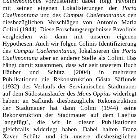
Caelemontanus
vorzustellen; dabei folgt Pavolini
mit seinen eigenen Lokalisierungen der
Porta
Caelimontana
und des
Campus Caelemontanus
den
diesbezüglichen Vorschlägen von Antonio Maria
Colini (1944). Diese Forschungsergebnisse Pavolinis
vergleichen wir dann mit unseren eigenen
Hypothesen. Auch wir folgen Colinis Identifizierung
des
Campus Caelemontanus
, lokalisieren die
Porta
Caelimontana
aber an anderer Stelle als Colini. Das
hängt damit zusammen, dass wir seit unserem Buch
Häuber und Schütz (2004) in mehreren
Publikationen die Rekonstruktion Gösta Säflunds
(1932) des Verlaufs der Servianischen Stadtmauer
auf dem Südostausläufer des
Mons Oppius
widerlegt
haben; an Säflunds diesbezügliche Rekonstruktion
der Stadtmauer hat dann Colini (1944) seine
Rekonstruktion der Stadtmauer auf dem Caelius
`angefügt´, die wir in diesen Publikationen
gleichfalls widerlegt haben. Dabei halten Franz
Xaver Schütz und ich unsere diesbezüglichen