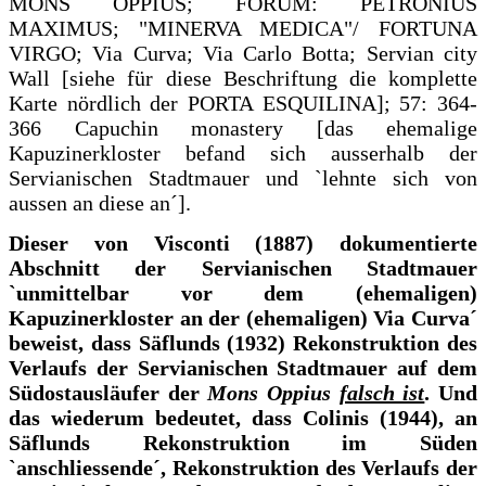
MONS OPPIUS; FORUM: PETRONIUS
MAXIMUS; "MINERVA MEDICA"/ FORTUNA
VIRGO; Via Curva; Via Carlo Botta; Servian city
Wall [siehe für diese Beschriftung die komplette
Karte nördlich der PORTA ESQUILINA]; 57: 364-
366 Capuchin monastery [das ehemalige
Kapuzinerkloster befand sich ausserhalb der
Servianischen Stadtmauer und `lehnte sich von
aussen an diese an´].
Dieser von Visconti (1887) dokumentierte
Abschnitt der Servianischen Stadtmauer
`unmittelbar vor dem (ehemaligen)
Kapuzinerkloster an der (ehemaligen) Via Curva´
beweist, dass Säflunds (1932) Rekonstruktion des
Verlaufs der Servianischen Stadtmauer auf dem
Südostausläufer der
Mons Oppius
falsch ist
. Und
das wiederum bedeutet, dass Colinis (1944), an
Säflunds Rekonstruktion im Süden
`anschliessende´, Rekonstruktion des Verlaufs der