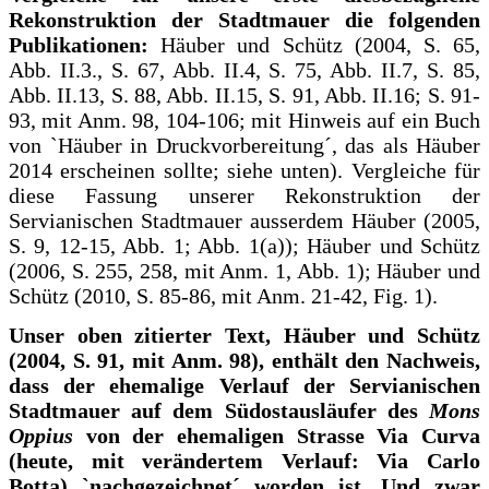
Rekonstruktion der Stadtmauer die folgenden
Publikationen:
Häuber und Schütz (2004, S. 65,
Abb. II.3., S. 67, Abb. II.4, S. 75, Abb. II.7, S. 85,
Abb. II.13, S. 88, Abb. II.15, S. 91, Abb. II.16; S. 91-
93, mit Anm. 98, 104-106; mit Hinweis auf ein Buch
von `Häuber in Druckvorbereitung´, das als Häuber
2014 erscheinen sollte; siehe unten). Vergleiche für
diese Fassung unserer Rekonstruktion der
Servianischen Stadtmauer ausserdem Häuber (2005,
S. 9, 12-15, Abb. 1; Abb. 1(a)); Häuber und Schütz
(2006, S. 255, 258, mit Anm. 1, Abb. 1); Häuber und
Schütz (2010, S. 85-86, mit Anm. 21-42, Fig. 1).
Unser oben zitierter Text, Häuber und Schütz
(2004, S. 91, mit Anm. 98), enthält den Nachweis,
dass der ehemalige Verlauf der Servianischen
Stadtmauer auf dem Südostausläufer des
Mons
Oppius
von der ehemaligen Strasse Via Curva
(heute, mit verändertem Verlauf: Via Carlo
Botta) `nachgezeichnet´ worden ist. Und zwar