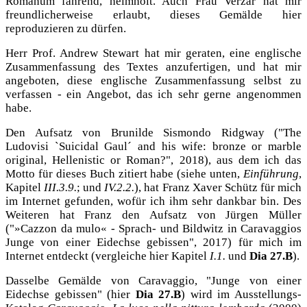
Romanum fahrend, heimholt. Auch Frau Verzár hat mir
freundlicherweise erlaubt, dieses Gemälde hier
reproduzieren zu dürfen.
Herr Prof. Andrew Stewart hat mir geraten, eine englische
Zusammenfassung des Textes anzufertigen, und hat mir
angeboten, diese engli
sche Zusammenfassung selbst zu
verfassen - ein Angebot, das ich sehr gerne angenommen
habe.
Den Aufsatz von Brunilde Sismondo Ridgway ("The
Ludovisi `Suicidal Gaul´ and his wife: bronze or marble
original, Hellenistic or Roman?", 2018), aus dem ich das
Motto für dieses Buch zitiert habe (siehe unten,
Einführung
,
Kapitel
III.3.9.
; und
IV.2.2.
), hat Franz Xaver Schütz für mich
im Internet gefunden, wofür ich ihm sehr dankbar bin. Des
Weiteren hat Franz den Aufsatz von Jürgen Müller
("»Cazzon da mulo« - Sprach- und Bildwitz in Caravaggios
Junge von einer Eidechse gebissen", 2017) für mich im
Internet entdeckt (vergleiche hier Kapitel
I.1.
und
Dia 27.B
).
Dasselbe Gemälde von Caravaggio, "Junge von einer
Eidechse gebissen" (hier
Dia 27.B
) wird im Ausstellungs-