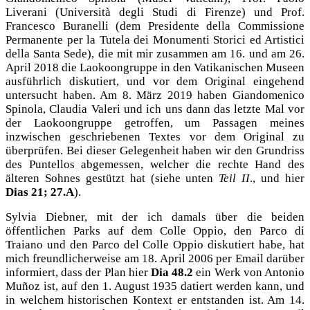
Liverani (Università degli Studi di Firenze) und Prof.
Francesco Buranelli (dem Presidente della Commissione
Permanente per la Tutela dei Monumenti Storici ed Artistici
della Santa Sede), die mit mir zusammen am 16. und am 26.
April 2018 die Laokoongruppe in den Vatikanischen Museen
ausführlich diskutiert, und vor dem Original eingehend
untersucht haben. Am 8. März 2019 haben Giandomenico
Spinola, Claudia Valeri und ich uns dann das letzte Mal vor
der Laokoongruppe getroffen, um Passagen meines
inzwischen geschriebenen Textes vor dem Original zu
überprüfen. Bei dieser Gelegenheit haben wir den Grundriss
des Puntellos abgemessen, welcher die rechte Hand des
älteren Sohnes gestützt hat (siehe unten
Teil II
., und hier
Dias 21; 27.A
).
Sylvia Diebner, mit der ich damals über die beiden
öffentlichen Parks auf dem Colle Oppio, den Parco di
Traiano und den Parco del Colle Oppio diskutiert habe, hat
mich freundlicherweise am 18. April 2006 per Email darüber
informiert, dass der Plan hier
Dia 48.2
ein Werk von Antonio
Muñoz
ist, auf den 1. August 1935 datiert werden kann, und
in welchem historischen Kontext er entstanden ist. Am 14.