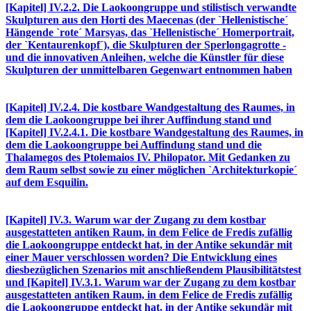
[Kapitel] IV.2.2. Die Laokoongruppe und stilistisch verwandte
Skulpturen aus den Horti des Maecenas (der `Hellenistische´
Hängende `rote´ Marsyas, das `Hellenistische´ Homerportrait,
der `Kentaurenkopf´), die Skulpturen der Sperlongagrotte -
und die innovativen Anleihen, welche die Künstler für diese
Skulpturen der unmittelbaren Gegenwart entnommen haben
[Kapitel] IV.2.4. Die kostbare Wandgestaltung des Raumes, in
dem die Laokoongruppe bei ihrer Auffindung stand und
[Kapitel] IV.2.4.1. Die kostbare Wandgestaltung des Raumes, in
dem die Laokoongruppe bei Auffindung stand und die
Thalamegos des Ptolemaios IV. Philopator. Mit Gedanken zu
dem Raum selbst sowie zu einer möglichen `Architekturkopie´
auf dem Esquilin.
[Kapitel] IV.3. Warum war der Zugang zu dem kostbar
ausgestatteten antiken Raum, in dem Felice de Fredis zufällig
die Laokoongruppe entdeckt hat, in der Antike sekundär mit
einer Mauer verschlossen worden? Die Entwicklung eines
diesbezüglichen Szenarios mit anschließendem Plausibilitätstest
und [Kapitel] IV.3.1. Warum war der Zugang zu dem kostbar
ausgestatteten antiken Raum, in dem Felice de Fredis zufällig
die Laokoongruppe entdeckt hat, in der Antike sekundär mit