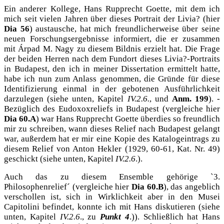
Ein anderer Kollege, Hans Rupprecht Goette, mit dem ich
mich seit vielen Jahren über dieses Portrait der Livia? (hier
Dia 56
) austausche, hat mich freundlicherweise über seine
neuen Forschungsergebnisse informiert, die er zusammen
mit Árpad M. Nagy zu diesem Bildnis erzielt hat. Die Frage
der beiden Herren nach dem Fundort dieses Livia?-Portraits
in Budapest, den ich in meiner Dissertation ermittelt hatte,
habe ich nun zum Anlass genommen, die Gründe für diese
Identifizierung einmal in der gebotenen Ausführlichkeit
darzulegen (siehe unten, Kapitel
IV.2.6.
, und
Anm. 199
). -
Bezüglich des Eudoxoxreliefs in Budapest (vergleiche hier
Dia 60.A
) war Hans Rupprecht Goette überdies so freundlich
mir zu schreiben, wann dieses Relief nach Budapest gelangt
war, außerdem hat er mir eine Kopie des Katalogeintrags zu
diesem Relief von Anton Hekler (1929, 60-61, Kat. Nr. 49)
geschickt (siehe unten, Kapitel
IV.2.6
.).
Auch das zu diesem Ensemble gehörige `3.
Philosophenrelief´ (vergleiche hier
Dia 60.B
), das angeblich
verschollen ist, sich in Wirklichkeit aber in den Musei
Capitolini befindet, konnte ich mit Hans diskutieren (siehe
unten, Kapitel
IV.2.6
.
, zu
Punkt 4
.)
). Schließlich hat Hans