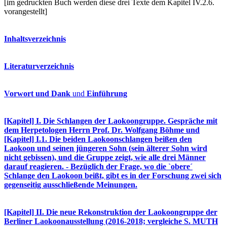
[im gedruckten Buch werden diese drei Texte dem Kapitel IV.2.6.
vorangestellt]
Inhaltsverzeichnis
Literaturverzeichnis
Vorwort und Dank
und
Einführung
[Kapitel] I. Die Schlangen der Laokoongruppe. Gespräche mit
dem Herpetologen Herrn Prof. Dr. Wolfgang Böhme und
[Kapitel] I.1. Die beiden Laokoonschlangen beißen den
Laokoon und seinen jüngeren Sohn (sein älterer Sohn wird
nicht gebissen), und die Gruppe zeigt, wie alle drei Männer
darauf reagieren. - Bezüglich der Frage, wo die `obere´
Schlange den Laokoon beißt, gibt es in der Forschung zwei sich
gegenseitig ausschließende Meinungen.
[Kapitel] II. Die neue Rekonstruktion der Laokoongruppe der
Berliner Laokoonausstellung (2016-2018; vergleiche S. MUTH