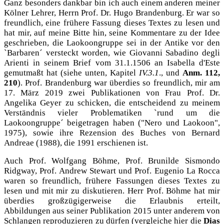
Ganz besonders dankbar bin ich auch einem anderen meiner
Kölner Lehrer, Herrn Prof. Dr. Hugo Brandenburg. Er war so
freundlich, eine frühere Fassung dieses Textes zu lesen und
hat mir, auf meine Bitte hin, seine Kommentare zu der Idee
geschrieben, die Laokoongruppe sei in der Antike vor den
`Barbaren´ versteckt worden, wie Giovanni Sabadino degli
Arienti in seinem Brief vom 31.1.1506 an Isabella d'Este
gemutmaßt hat (siehe unten, Kapitel
IV.3.1
., und
Anm. 112,
210
). Prof. Brandenburg war überdies so freundlich, mir am
17. März 2019 zwei Publikationen von Frau Prof. Dr.
Angelika Geyer zu schicken, die entscheidend zu meinem
Verständnis vieler Problematiken `rund um die
Laokoongruppe´ beigetragen haben ("Nero und Laokoon",
1975), sowie ihre Rezension des Buches von Bernard
Andreae (1988), die 1991 erschienen ist.
Auch Prof. Wolfgang Böhme, Prof. Brunilde Sismondo
Ridgway, Prof. Andrew Stewart und Prof. Eugenio La Rocca
waren so freundlich, frühere Fassungen dieses Textes zu
lesen und mit mir zu diskutieren. Herr Prof. Böhme hat mir
überdies großzügigerweise die Erlaubnis erteilt,
Abbildungen aus seiner Publikation 2015 unter anderem von
Schlangen reproduzieren zu dürfen (vergleiche hier die
Dias