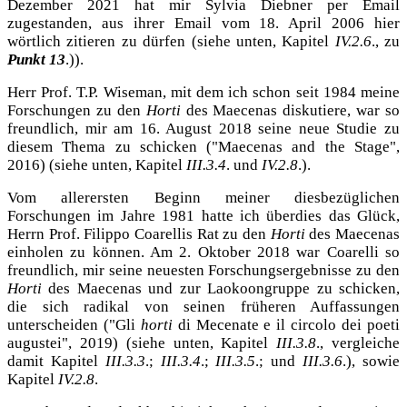
Dezember 2021 hat mir Sylvia Diebner per Email
zugestanden, aus ihrer Email vom 18. April 2006 hier
wörtlich zitieren zu dürfen (siehe unten, Kapitel
IV.2.6
., zu
Punkt 13
.)).
Herr Prof. T.P. Wiseman, mit dem ich schon seit 1984 meine
Forschungen zu den
Horti
des Maecenas diskutiere, war so
freundlich, mir am 16. August 2018 seine neue Studie zu
diesem Thema zu schicken ("Maecenas and the Stage",
2016) (siehe unten, Kapitel
III.3.4
. und
IV.2.8
.).
Vom allerersten Beginn meiner diesbezüglichen
Forschungen im Jahre 1981 hatte ich überdies das Glück,
Herrn Prof. Filippo Coarellis Rat zu den
Horti
des Maecenas
einholen zu können. Am 2. Oktober 2018 war Coarelli so
freundlich, mir seine neuesten Forschungsergebnisse zu den
Horti
des Maecenas und zur Laokoongruppe zu schicken,
die sich radikal von seinen früheren Auffassungen
unterscheiden ("Gli
horti
di Mecenate e il circolo dei poeti
augustei", 2019) (siehe unten, Kapitel
III.3.8
., vergleiche
damit Kapitel
III.3.3
.;
III.3.4
.;
III.3.5
.; und
III.3.6
.), sowie
Kapitel
IV.2.8
.