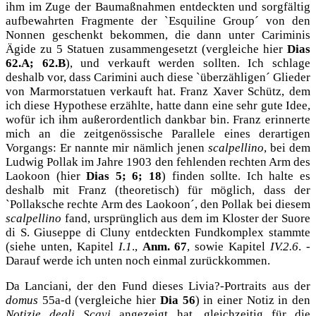
ihm im Zuge der Baumaßnahmen entdeckten und sorgfältig
aufbewahrten Fragmente der `Esquiline Group´ von den
Nonnen geschenkt bekommen, die dann unter Cariminis
Ägide zu 5 Statuen zusammengesetzt (vergleiche hier
Dias
62.A; 62.B
), und verkauft werden sollten. Ich schlage
deshalb vor, dass Carimini auch diese `überzähligen´ Glieder
von Marmorstatuen verkauft hat. Franz Xaver Schütz, dem
ich diese Hypothese erzählte, hatte dann eine sehr gute Idee,
wofür ich ihm außerordentlich dankbar bin. Franz erinnerte
mich an die zeitgenössische Parallele eines derartigen
Vorgangs: Er nannte mir nämlich jenen
scalpellino
, bei dem
Ludwig Pollak im Jahre
1903
den fehlenden rechten Arm des
Laokoon (hier
Dias 5; 6; 18
) finden sollte. Ich halte es
deshalb mit Franz (theoretisch) für möglich, dass der
`Pollaksche rechte Arm des Laokoon´, den Pollak bei diesem
scalpellino
fand, ursprünglich aus dem im Kloster der Suore
di S. Giuseppe di Cluny entdeckten Fundkomplex stammte
(siehe unten, Kapitel
I.1
.,
Anm. 67
, sowie Kapitel
IV.2.6
. -
Darauf werde ich unten noch einmal zurückkommen.
Da Lanciani, der den Fund dieses Livia?-Portraits aus der
domus
55a-d (vergleiche hier
Dia 56
) in einer Notiz in den
Notizie degli Scavi
angezeigt hat, gleichzeitig für die