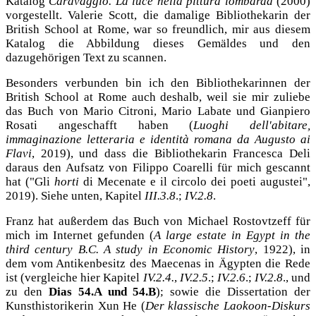
Katalog
Caravaggio. La luce nella pittura lombarda
(2000)
vorgestellt. Valerie Scott, die damalige Bibliothekarin der
British School at Rome, war so freundlich, mir aus diesem
Katalog die Abbildung dieses Gemäldes und den
dazugehörigen Text zu scannen.
Besonders verbunden bin ich den Bibliothekarinnen der
British School at Rome auch deshalb, weil sie mir zuliebe
das Buch von Mario Citroni, Mario Labate und Gianpiero
Rosati angeschafft haben (
Luoghi dell'abitare,
immaginazione letteraria e identità romana da Augusto ai
Flavi
, 2019), und dass die Bibliothekarin Francesca Deli
daraus den Aufsatz von Filippo Coarelli für mich gescannt
hat ("Gli
horti
di Mecenate e il circolo dei poeti augustei",
2019). Siehe unten, Kapitel
III.3.8
.;
IV.2.8
.
Franz hat außerdem das Buch von Michael Rostovtzeff für
mich im Internet gefunden (
A large estate in Egypt in the
third century B.C. A study in Economic History
, 1922), in
dem vom Antikenbesitz des Maecenas in Ägypten die Rede
ist (vergleiche hier Kapitel
IV.2.4.
,
IV.2.5
.;
IV.2.6
.;
IV.2.8
., und
zu den
Dias 54.A und 54.B
); sowie die Dissertation der
Kunsthistorikerin Xun He (
Der klassische Laokoon-Diskurs