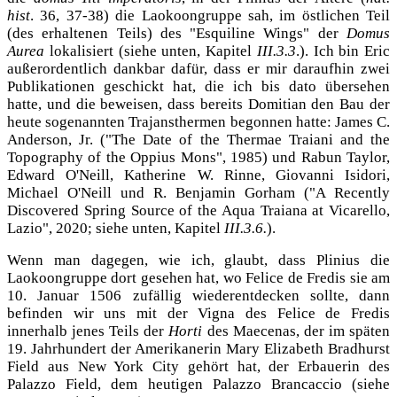
hist
. 36, 37-38) die Laokoongruppe sah, im östlichen Teil
(des erhaltenen Teils) des "Esquiline Wings" der
Domus
Aurea
lokalisiert (siehe unten, Kapitel
III.3.3
.
). Ich bin Eric
außerordentlich dankbar dafür, dass er mir daraufhin zwei
Publikationen gesch
ickt hat, die ich bis dato über
sehen
hatte, und die beweisen, dass bereits Domitian den Bau der
heute sogenannten Trajansthermen begonnen hatte: James C.
Anderson, Jr. ("The Date of the Thermae Traiani and the
Topography of the Oppius Mons", 1985) und Rabun Taylor,
Edward O'Neill, Katherine W. Rinne, Giovanni Isidori,
Michael O'Neill und R. Benjamin Gorham ("A Recently
Discovered Spring Source of the Aqua Traiana at Vicarello,
Lazio", 2020; siehe unten, Kapitel
III.3.6.
).
Wenn man dagegen, wie ich, glaubt, dass Plinius die
Laokoongruppe dort gesehen hat, wo Felice de Fredis sie am
10. Januar 1506 zufällig wiederentdecken sollte, dann
befinden wir uns mit der Vigna des Felice de Fredis
innerhalb jenes Teils der
Horti
des Maecenas, der im späten
19. Jahrhundert der Amerikanerin Mary Elizabeth Bradhurst
Field aus New York City gehört hat, der Erbauerin des
Palazzo Field, dem heutigen Palazzo Brancaccio (siehe