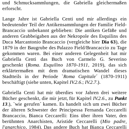
und Schmucksammlungen, die Gabriella gleichermaßen
erforscht.
Lange Jahre ist
Gabriella Centi und mir
allerdings ein
bedeutender Teil der Antikensammlungen der Familie Field-
Brancaccio unbekannt geblieben: Die antiken Gefäße und
anderen Grabbeigaben aus der Nekropole des Esquilins des
Duca Marcantonio Brancaccio (vergleiche hier
Dia 63
), die
1879 in der Baugrube des Palazzo Field/Brancaccio zu Tage
gekommen waren. Bei einer anderen Gelegenheit hat mir
Gabriella Centi das Buch von Carmelo G. Severino
geschenkt (
Roma. Esquilino 1870-1911
, 2019), das sich
erklärtermaßen mit dem dramatischen Wandel dieses
Stadtteils in der Periode `
Roma Capitale
´ (1870-1911)
beschäftigt (siehe unten, Kapitel
IV.2.6.
;
IV.2.7
.).
Gabriella Centi hat mir überdies vor Jahren drei weitere
Bücher geschenkt, die mir jetzt, für Kapitel
IV.2.6
., zu
Punkt
13
.), `wie gerufen´ kamen. Es handelt sich um zwei Bücher
der älteren Schwester der Principessa Fernanda Ceccarelli
Brancaccio, Bianca Ceccarelli: Eins über ihren Vater, den
berühmten Anarchisten, Aristide Ceccarelli (
Mio padre,
l'anarchico
, 1984). Das andere Buch hat Bianca Ceccarelli