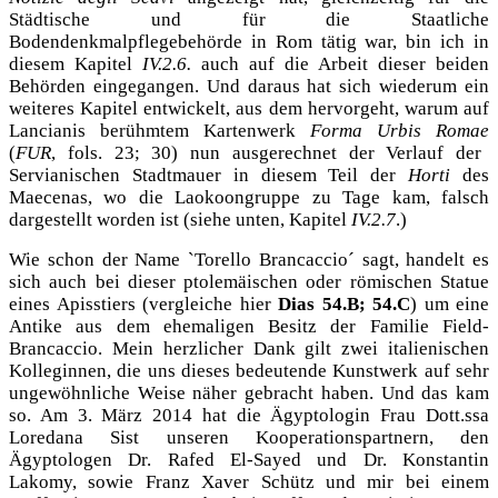
Städtische und für die Staatliche
Bodendenkmalpflegebehörde in Rom tätig war, bin ich in
diesem Kapitel
IV.2.6.
auch auf die Arbeit dieser beiden
Behörden eingegangen. Und daraus hat sich wiederum ein
weiteres Kapitel entwickelt, aus dem hervorgeht, warum auf
Lancianis berühmtem Kartenwerk
Forma Urbis Romae
(
FUR
, fols. 23; 30) nun ausgerechnet der Verlauf der
Servianischen Stadtmauer in diesem Teil der
Horti
des
Maecenas, wo die Laokoongruppe zu Tage kam, falsch
dargestellt worden ist (siehe unten, Kapitel
IV.2.7
.)
Wie schon der Name `Torello Brancaccio´ sagt, handelt es
sich auch bei dieser ptolemäischen oder römischen Statue
eines Apisstiers (vergleiche hier
Dias 54.B; 54.C
) um eine
Antike aus dem ehemaligen Besitz der Familie Field-
Brancaccio. Mein herzlicher Dank gilt zwei italienischen
Kolleginnen, die uns dieses bedeutende Kunstwerk auf sehr
ungewöhnliche Weise näher gebracht haben. Und das kam
so. Am 3. März 2014 hat die Ägyptologin Frau Dott.ssa
Loredana Sist unseren Kooperationspartnern, den
Ägyptologen Dr. Rafed El-Sayed und Dr. Konstantin
Lakomy, sowie Franz Xaver Schütz und mir bei einem