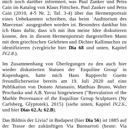
mich noch darüber informiert, was Paul Zanker und Petra
Cain im Katalog von Klaus Fittschen, Paul Zanker und Petra
Cain (2010, 4-5 Nr. 2, Taf. 3-4) über das Hermenportrait
eines Unbekannten schreiben, das beim `Auditorium des
Maecenas´ ausgegraben worden ist. Besonders dankbar bin
ich Hans dafür, dass ich mit ihm meine Idee diskutieren
konnte, den in diesem Hermenportrait dargestellten Mann
mit dem griechischen Gelehrten und Dichter Kallimachos zu
identifizieren (vergleiche hier
Dia 68
und unten, Kapitel
IV.2.8
.).
Im Zusammenhang von Überlegungen zu den auch hier
wieder diskutierten Statuen der `Esquiline Group´ in
Kopenhagen, hatte mich Hans Rupprecht Goette
freundlicherweise bereits am 19. Juli 2020 auf eine
Publikation von Donato Attanasio, Matthias Bruno, Walter
Prochaska und
A.B. Y
avuz hingewiesen ("Reevalution of the
Marble Provenance of the Esquiline Group Sculptures (Ny
Carlsberg, Glyptotek), 2015) (siehe unten, Kapitel
IV.2.6
.,
und hier
Dias 62.A; 62.B
).
Das Bildnis der Livia? in Budapest (hier
Dia 56
) ist 1885 auf
der Trasse der zukünftigen Via Buonarroti (heute: Via