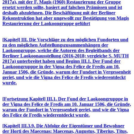
2017a), mit der F. Magis (1960) Restaurierung der Gruppe
ersetzt werden sollte, basiert auf falschen Prämissen und ist
deshalb abzulehnen. Die Beschäftigung mit der Berliner
Rekonstruktion hat aber ungewollt zur Bestätigung von Magis
Restaurierung der Laokoongruppe geführt
[Kapitel] III. Die Vorschläge zu den möglichen Fundorten und
zu den möglichen Aufstellungszusammenhängen der
Laokoongruppe, welche die Autoren des Begleitbands der
Berliner Laokoonausstellung (2016-2018; vergleiche S. MUTH
2017a) unterbreitet haben und Beginn III.1. Der Fund der
Laokoongrupppe in der Vigna des Felice de Fredis am 10.
Januar 1506, die Gründe, warum der Fundort in Vergessenheit
geriet, und wie die Vigna des Felice de Fredis wiederentdeckt
wurde.
[Fortsetzung Kapitel] III.1. Der Fund der Laokoongrupppe in
der Vigna des Felice de Fredis am 10. Januar 1506, die Gründe,
warum der Fundort in Vergessenheit geriet, und wie die Vigna
des Felice de Fredis wiederentdeckt wurde.
[Kapitel] III.3.9. Die Abfolge der Eigentümer und Bewohner
der Horti des Maecenas: Maecenas, Augustus, Tiberius, Titus,