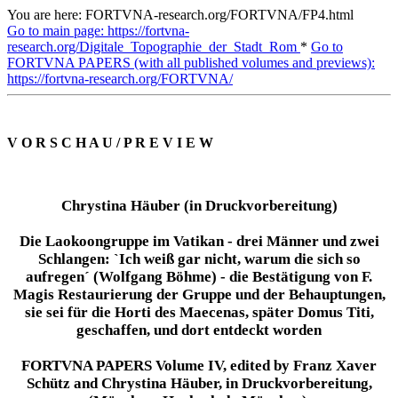
You are here: FORTVNA-research.org/FORTVNA/FP4.html
Go to main page: https://fortvna-
research.org/Digitale_Topographie_der_Stadt_Rom
*
Go to
FORTVNA PAPERS (with all published volumes and previews):
https://fortvna-research.org/FORTVNA/
V O R S C H A U / P R E V I E W
Chrystina Häuber (in Druckvorbereitung)
Die Laokoongruppe im Vatikan - drei Männer und zwei
Schlangen: `Ich weiß gar nicht, warum die sich so
aufregen´ (Wolfgang Böhme) - die Bestätigung von F.
Magis Restaurierung der Gruppe und der Behauptungen,
sie sei für die Horti des Maecenas, später Domus Titi,
geschaffen, und dort entdeckt worden
FORTVNA PAPERS Volume IV, edited by Franz Xaver
Schütz and Chrystina Häuber, in Druckvorbereitung,