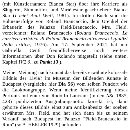
(mit Künstlernamen: Bianca Star) über ihre Karriere als
Sängerin, Stummfilm- und Variétéstar geschrieben: Bianca
Star (
I miei Anni Venti
, 1981). Im dritten Buch sind die
Bühnenerfolge von Roland Brancaccio, dem Urenkel der
Erbauerin des Palazzo Field/Brancaccio, Mrs. Field,
verzeichnet: Roland Brancaccio (
Roland Brancaccio. La
carriera artistica di Roland Brancaccio attraverso i giudizi
della critica
, 1976). Am 17. September 2021 hat mir
Gabriella Centi freundlicherweise noch weitere
Informationen über Don Rolando mitgeteilt (siehe unten,
Kapitel
IV.2.6
., zu
Punkt 13
.).
Meiner Meinung nach kommt das bereits erwähnte kolossale
Bildnis der Livia? im Museum der Bildenden Künste in
Budapest (vergleiche hier
Dia 56
) vom selben Fundort wie
die Laokoongruppe. Wenn meine Identifizierung dieses
Portraits mit einer von Rodolfo Lanciani (in den
NSc
1885,
423) publizierten Ausgrabungsnotiz korrekt ist, dann
gehörte dieses Bildnis einst zum Antikenbesitz der soeben
erwähnten Mrs. Field, und hat sich dann bis zu seinem
Verkauf nach Budapest im Palazzo "Field-Brancaccio in
Rom" (so A. HEKLER 1929) befunden.