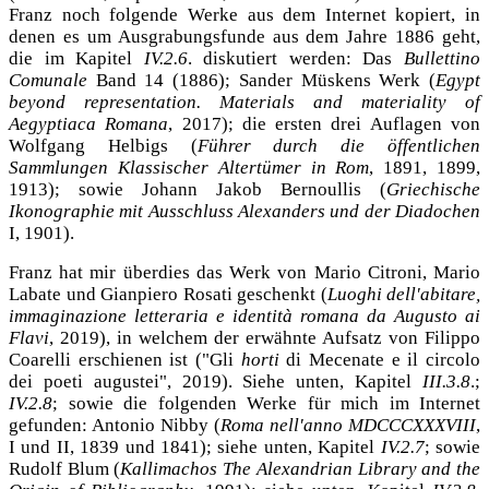
Franz noch folgende Werke aus dem Internet kopiert, in
denen es um Ausgrabungsfunde aus dem Jahre 1886 geht,
die im Kapitel
IV.2.6
. diskutiert werden: Das
Bullettino
Comunale
Band 14 (1886); Sander Müskens Werk (
Egypt
beyond representation. Materials and materiality of
Aegyptiaca Romana
, 2017); die ersten drei Auflagen von
Wolfgang Helbigs (
Führer durch die öffentlichen
Sammlungen Klassischer Altertümer in Rom
, 1891, 1899,
1913); sowie Johann Jakob Bernoullis (
Griechische
Ikonographie mit Ausschluss Alexanders und der Diadochen
I, 1901).
Franz hat mir überdies das Werk von Mario Citroni, Mario
Labate und Gianpiero Rosati geschenkt (
Luoghi dell'abitare,
immaginazione letteraria e identità romana da Augusto ai
Flavi
, 2019), in welchem der erwähnte Aufsatz von Filippo
Coarelli erschienen ist ("Gli
horti
di Mecenate e il circolo
dei poeti augustei", 2019). Siehe unten, Kapitel
III.3.8
.;
IV.2.8
; sowie die folgenden Werke für mich im Internet
gefunden: Antonio Nibby (
Roma nell'anno MDCCCXXXVIII
,
I und II, 1839 und 1841); siehe unten, Kapitel
IV.2.7
; sowie
Rudolf Blum (
Kallimachos The Alexandrian Library and the