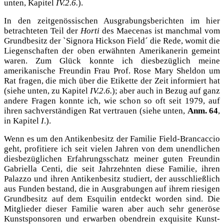
unten, Kapitel
IV.2.6.
).
In den zeitgenössischen Ausgrabungsberichten im hier
betrachteten Teil der
Horti
des Maecenas ist manchmal vom
Grundbesitz der `Signora Hickson Field´ die Rede, womit die
Liegenschaften der oben erwähnten Amerikanerin gemeint
waren. Zum Glück konnte ich diesbezüglich meine
amerikanische Freundin Frau Prof. Rose Mary Sheldon um
Rat fragen, die mich über die Etikette der Zeit informiert hat
(siehe unten, zu Kapitel
IV.2.6.
); aber auch in Bezug auf ganz
andere Fragen konnte ich, wie schon so oft seit 1979, auf
ihren sachverständigen Rat vertrauen (siehe unten,
Anm. 64
,
in Kapitel
I
.).
Wenn es um den Antikenbesitz der Familie Field-Brancaccio
geht, profitiere ich seit vielen Jahren von dem unendlichen
diesbezüglichen Erfahrungsschatz meiner guten Freundin
Gabriella Centi,
die seit Jahrzehnten diese Familie, ihren
Palazzo und ihren Antikenbesitz studiert, der ausschließlich
aus Funden bestand, die in Ausgrabungen auf ihrem riesigen
Grundbesitz auf dem Esquilin entdeckt worden sind. Die
Mitglieder dieser Familie waren aber auch sehr generöse
Kunstsponsoren und erwarben obendrein exquisite Kunst-