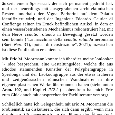
äußert, einem Speisesaal, der sich permanent gedreht hat,
und der neuerdings mit ausgegrabenen architektonischen
Resten innerhalb der Vigna Barberini auf dem Palatin
identifiziert wird; und der Ingenieur Edoardo Gautier di
Confiengo seinen im Druck befindlichen Artikel, in dem er
einen wasserbetriebenen Mechanismus rekonstruiert hat, mit
dem Neros
cenatio rotunda
in Bewegung gesetzt worden
sein könnte ("La macchina della
cenatio rotunda
neroniana
(Suet.
Nero
31), ipotesi di ricostruzione", 2021); inzwischen
ist diese Publikation erschienen.
Mit
Eric M. Moormann konnte ich überdies meine `onlooker
´- Idee besprechen, eine Gestaltungsidee, welche die aus
Rhodos stammenden Künstler der Polyphemgruppe in
Sperlonga und der Laokoongruppe aus der etwas früheren
und zeitgenössischen römischen Wandmalerei in ihre
eigenen plastischen Werke übernommen haben (siehe unten
Anm. 102
, und Kapitel
IV.2.2.
) - obendrein hat mich Eric
zum Glück auch mit entsprechender Fachliteratur versorgt.
Schließlich hatte ich Gelegenheit, mit Eric M. Moormann die
Problematik zu diskutieren, die sich dann ergibt, wenn man
die
domus Titi imperatoris
, in der Plinius der Ältere (
nat.