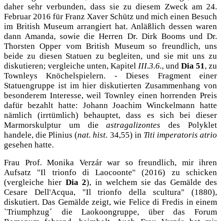
daher sehr verbunden, dass sie zu diesem Zweck am 24.
Februar 2016 für Franz Xaver Schütz und mich einen Besuch
im British Museum arrangiert hat. Anläßlich dessen waren
dann Amanda, sowie die Herren Dr. Dirk Booms und Dr.
Thorsten Opper vom British Museum so freundlich, uns
beide zu diesen Statuen zu begleiten, und sie mit uns zu
diskutieren; vergleiche unten, Kapitel
III.3.6.
, und
Dia 51
, zu
Townleys Knöchelspielern. - Dieses Fragment einer
Statuengruppe ist im hier diskutierten Zusammenhang von
besonderem Interesse, weil Townley einen horrenden Preis
dafür bezahlt hatte: Johann Joachim Winckelmann hatte
nämlich (irrtümlich) behauptet, dass es sich bei dieser
Marmorskulptur um die
astragalizontes
des Polyklet
handele, die Plinius
(
nat. hist
. 34,55)
in
Titi imperatoris atrio
gesehen hatte.
Frau Prof. Monika Verzár war so freundlich, mir ihren
Aufsatz "Il trionfo di Laocoonte" (2016) zu schicken
(vergleiche hier
Dia 2
), in welchem sie das Gemälde des
Cesare Dell'Acqua, "Il trionfo della scultura" (1880),
diskutiert. Das Gemälde zeigt, wie Felice di Fredis in einem
`Triumphzug´ die Laokoongruppe, über das Forum