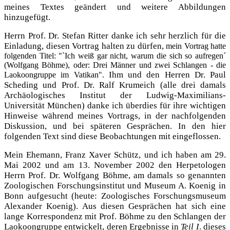
meines Textes geändert und weitere Abbildungen
hinzugefügt.
Herrn Prof. Dr. Stefan Ritter danke ich sehr herzlich für die
Einladung, diesen Vortrag halten zu dürfen
,
mein Vortrag hatte
folgenden Titel: "`Ich weiß gar nicht, warum die sich so aufregen´
(Wolfgang Böhme), oder: Drei Männer und zwei Schlangen - die
Ihm und den Herren Dr. Paul
Laokoongruppe im Vatikan".
Scheding und Prof. Dr. Ralf Krumeich (alle drei damals
Archäologisches Institut der Ludwig-Maximilians-
Universität München) danke ich überdies für ihre wichtigen
Hinweise während meines Vortrags, in der nachfolgenden
Diskussion, und bei späteren Gesprächen. In den hier
folgenden Text sind diese Beobachtungen mit eingeflossen.
Mein Ehemann, Franz Xaver Schütz, und ich haben am 29.
Mai 2002 und am 13. November 2002 den Herpetologen
Herrn Prof. Dr. Wolfgang Böhme, am damals so genannten
Zoologischen Forschungsinstitut und Museum A. Koenig in
Bonn aufgesucht (heute: Zoologisches Forschungsmuseum
Alexander Koenig). Aus diesen Gesprächen hat sich eine
lange Korrespondenz mit Prof. Böhme zu den Schlangen der
Laokoongruppe entwickelt, deren Ergebnisse in
Teil I
. dieses