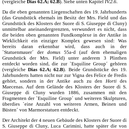
(vergleiche
Dias 62.A; 62.B
). Siehe unten Kapitel
IV.2.6
.
Da die eben genannten Liegenschaften des 19. Jahrhunderts
(das Grundstück ehemals im Besitz der Mrs. Field und das
Grundstück des Klosters der Suore di S. Giuseppe di Cluny)
unmittelbar aneinandergrenzten, verwundert es nicht, dass
die beiden oben genannten Fundkomplexe in der Antike in
Wirklichkeit ein einziger Komplex gewesen sind: Was
bereits daran erkennbar wird, dass auch in der
`Statuenmauer´ der
domus
55a-d (auf dem ehemaligen
Grundstück der Mrs. Field) unter anderem 3 Plinthen
entdeckt worden sind, die zur `Esquiline Group´ gehören
(vergleiche
Dias 62.A; 62.B
). Beide Grundstücke des 19.
Jahrhunderts hatten nicht nur zur Vigna des Felice de Fredis
gehört, sondern in der Antike auch zu den
Horti
des
Maecenas. Auf dem Gelände des Klosters der Suore di S.
Giuseppe di Cluny wurden 1886, zusammen mit den
Fragmenten der `Esquiline Group´ und weiteren Skulpturen,
überdies `eine Anzahl von weiteren Armen, Beinen und
Büsten´ von Marmorstatuen entdeckt.
Der Architekt der 4 neuen Gebäude des Klosters der Suore di
S. Giuseppe di Cluny, Luca Carimini, hatte später die von