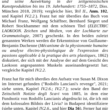
und seine Auswirkung in der zeitgenössischen
Kunstproduktion bis ins 19. Jahrhundert: 1755–1872
, Diss.
München 2018, 2019); vergleiche hier,
Teil II
.,
Anm. 102
,
und Kapitel
IV.2.2.
). Franz hat mir überdies das Buch von
Michael Franz, Wolfgang Schäffner, Bernhard Siegert und
Robert Stockhammer mit dem schönen Titel (
ELECTRIC
LAOKOON. Zeichen und Medien, von der Lochkarte zur
Grammatologie
, 2007) geschenkt. In den beiden zuletzt
genannten Werken werden die Erkenntnisse von Guillaume-
Benjamin Duchenne (
Mécanisme de la physionomie humaine
ou analyse électro-physiologique de l'expression des
passions applicable à la pratique des arts plastiques
, 1862)
diskutiert, der sich mit der Analyse der auf dem Gesicht des
Laokoon angespannten Muskeln auseinandergesetzt hat;
vergleiche Kapitel
IV.2.2
.
Franz hat für mich überdies den Aufsatz von Susan M. Dixon
im Internet gefunden ("Rodolfo Lanciani's revenge", 2021;
siehe unten,
Kapitel
IV.2.6
.;
I
V.2.7
.); sowie den Band der
Zeitschrift
Notizie degli Scavi
von 1885, in dem eine
Fundnotiz von Rodolfo Lancianis abgedruckt ist, die ich mit
dem kolossalen Bildnis der Livia? in Budapest identifiziere
(siehe unten,
Kapitel
I
V.2.6
., und hier
Dia 56
). Ferner hat mir