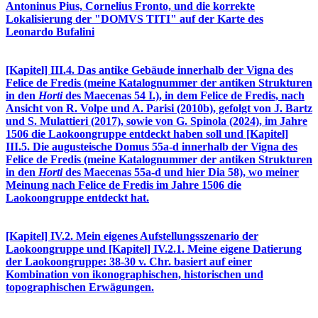
Antoninus Pius, Cornelius Fronto, und die korrekte
Lokalisierung der "DOMVS TITI" auf der Karte des
Leonardo Bufalini
[Kapitel] III.4. Das antike Gebäude innerhalb der Vigna des
Felice de Fredis (meine Katalognummer der antiken Strukturen
in den
Horti
des Maecenas 54 I.), in dem Felice de Fredis, nach
Ansicht von R. Volpe und A. Parisi (2010b), gefolgt von J. Bartz
und S. Mulattieri (2017), sowie von G. Spinola (2024), im Jahre
1506 die Laokoongruppe entdeckt haben soll und [Kapitel]
III.5. Die augusteische Domus 55a-d innerhalb der Vigna des
Felice de Fredis (meine Katalognummer der antiken Strukturen
in den
Horti
des Maecenas 55a-d und hier Dia 58), wo meiner
Meinung nach Felice de Fredis im Jahre 1506 die
Laokoongruppe entdeckt hat.
[Kapitel] IV.2. Mein eigenes Aufstellungsszenario der
Laokoongruppe und [Kapitel] IV.2.1. Meine eigene Datierung
der Laokoongruppe: 38-30 v. Chr. basiert auf einer
Kombination von ikonographischen, historischen und
topographischen Erwägungen.