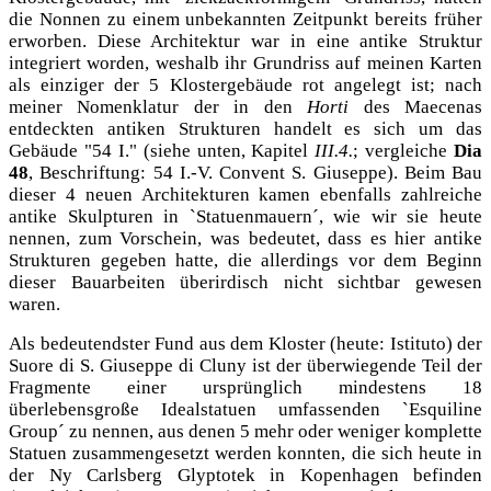
die Nonnen zu einem unbekannten Zeitpunkt bereits früher
erworben. Diese Architektur war in eine antike Struktur
integriert worden, weshalb ihr Grundriss auf meinen Karten
als einziger der 5 Klostergebäude rot angelegt ist; nach
meiner Nomenklatur der in den
Horti
des Maecenas
entdeckten antiken Strukturen handelt es sich um das
Gebäude "54 I." (siehe unten, Kapitel
III.4.
; vergleiche
Dia
48
, Beschriftung: 54 I.-V. Convent S. Giuseppe). Beim Bau
dieser 4 neuen Architekturen kamen ebenfalls zahlreiche
antike Skulpturen in `Statuenmauern´, wie wir sie heute
nennen, zum Vorschein, was bedeutet, dass es hier antike
Strukturen gegeben hatte, die allerdings vor dem Beginn
dieser Bauarbeiten überirdisch nicht sichtbar gewesen
waren.
Als bedeutendster Fund aus dem Kloster (heute: Istituto) der
Suore di S. Giuseppe di Cluny ist der überwiegende Teil der
Fragmente einer ursprünglich mindestens 18
überlebensgroße Idealstatuen umfassenden `Esquiline
Group´ zu nennen, aus denen 5 mehr oder weniger komplette
Statuen zusammengesetzt werden konnten, die sich heute in
der Ny Carlsberg Glyptotek in Kopenhagen befinden