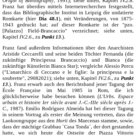
Origin of Bibliography
, 1991); siehe unten, Kapitel
IV.2.8
.
Franz hat überdies mittels Internetrecherchen festgestellt,
dass das Bibliographische Institut in Leipzig die undatierte
Romkarte (hier
Dia 48.1
), mit Veränderungen, von
1875-
1943
gedruckt hat; auf dieser Romkarte ist der "pzo.
[Palazzo] Field-Brancaccio" verzeichnet; siehe unten,
Kapitel
IV.2.6
., zu
Punkt 13
.).
Franz fand außerdem Informationen über den Anarchisten
Aristide Ceccarelli und seine beiden Töchter Fernanda (die
zukünftige Principessa Brancaccio) und Bianca (die
zukünftige Künstlerin Bianca Star); vergleiche Alessio Porcu
("L'anarchico di Ceccano e le figlie: la principessa e la
soubrette", 29082021); siehe unten, Kapitel
IV.2.6
., zu
Punkt
13
.). Franz erwarb auch den Berichtsband jener Tagung der
École Française im Mai 1985 in Rom, die ich
glücklicherweise habe besuchen können (
L'Urbs. Espace
urbain et histoire Ier siècle avant J.-C.-IIIe siècle après J.-
C.
, 1987). Emilio Rodríguez Almeida hat bei dieser Tagung
in seinem Vortrag als erster die Meinung vertreten, dass die
Laokoongruppe aus den
Horti
des Maecenas stamme, sowie,
dass der mächtige Grabbau `Casa Tonda´, der dort gestanden
hatte, wo sich heute die Ostseite der Piazza Vittorio