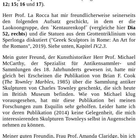
12; 15; 16
und
17
).
Herr Prof. La Rocca hat mir freundlicherweise seinerseits
den folgenden Aufsatz geschickt, in dem er die
Laokoongruppe, den `Kentaurenkopf´ (vergleiche hier
Dia
52, rechts
) und die Statuen aus dem Grottentriklinium von
Sperlonga diskutiert (
"Greek Sculptors in Rome: An Art for
the Romans",
2019). Siehe unten, Kapitel
IV.2.3.
Mein guter Freund, der Kunsthistoriker Herr Prof. Michael
McCarthy, der Spezialist für Antikensammler- und
Sammlungen des 18. Jahrhunderts gewesen ist, hatte mir
gleich bei Erscheinen die Publikation von Brian F. Cook
(
The Townley Marbles
, 1985) über die Sammlung antiker
Skulpturen von Charles Townley geschenkt, die sich heute
im British Museum befinden. Wie von Michael klug
vorausgesehen, hat mir diese Publikation bei meinen
Forschungen zum Esquilin sehr geholfen. Leider hatte ich
vor deren Publikation (2014) keine Gelegenheit, die mich
interessierenden Skulpturen Townleys selbst in Augenschein
nehmen zu können.
Meiner guten Freundin, Frau Prof. Amanda Claridge, bin ich