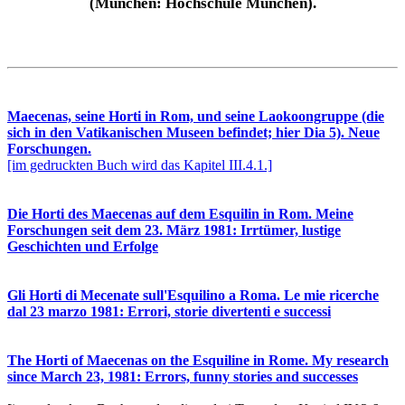
(München: Hochschule München).
Maecenas, seine Horti in Rom, und seine Laokoongruppe (die
sich in den Vatikanischen Museen befindet; hier Dia 5). Neue
Forschungen.
[im gedruckten Buch wird das Kapitel III.4.1.]
Die Horti des Maecenas auf dem Esquilin in Rom. Meine
Forschungen seit dem 23. März 1981: Irrtümer, lustige
Geschichten und Erfolge
Gli Horti di Mecenate sull'Esquilino a Roma. Le mie ricerche
dal 23 marzo 1981: Errori, storie divertenti e successi
The Horti of Maecenas on the Esquiline in Rome. My research
since March 23, 1981: Errors, funny stories and successes