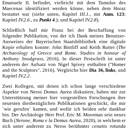
Emanuele II. befindet, vielleicht mit dem Tumulus des
Maecenas identifiziert werden könne, neben dem Horaz
bestattet war (siehe unten, Kapitel
III.1
., mit
Anm. 123
;
Kapitel
IV.2.6
., zu
Punkt 4
.); und Kapitel
IV.2.8
).
Schließlich half mir Franz bei der Beschaffung von
folgender Publikation, von der ich Dank meines Benutzer-
Ausweises der Bayerischen Staatsbibliothek eine digitale
Kopie erhalten konnte: John Bintliff and Keith Rutter (
The
Archaeology of Greece and Rome. Studies in honour of
Anthony Snodgrass
, 2016). In dieser Festschrift ist unter
anderem der Aufsatz von Nigel Spivey enthalten ("Homer
and the Sculptors", 2016). Vergleiche hier
Dia 36, links
, und
Kapitel
IV.2.2
.
Zwei Kollegen, mit denen ich schon lange verschiedene
Aspekte von Neros
Domus Aurea
diskutiere, haben mir zur
Unterstützung meiner hier vorgestellten Forschungen ihre
neuesten diesbezüglichen Publikationen geschickt, die mir
`wie gerufen´ kamen, und wofür ich beiden sehr dankbar
bin. Der Archäologe Herr Prof. Eric M. Moorman sein neues
Buch (
Nerone, Roma e la Domus Aurea
, 2020), in welchem er
sich unter anderem zu Neros berühmter
cenatio rotunda