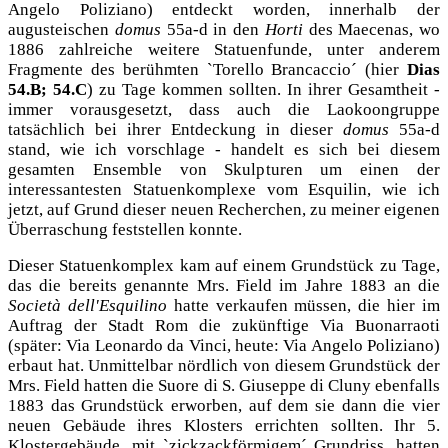
Angelo Poliziano) entdeckt worden, innerhalb der
augusteischen
domus
55a-d in den
Horti
des Maecenas, wo
1886 zahlreiche weitere Statuenfunde, unter anderem
Fragmente des berühmten `Torello Brancaccio´ (hier
Dias
54.B; 54.C
) zu Tage kommen sollten. In ihrer Gesamtheit -
immer vorausgesetzt, dass auch die Laokoongruppe
tatsächlich bei ihrer Entdeckung in dieser
domus
55a-d
stand, wie ich vorschlage - handelt es sich bei diesem
gesamten Ensemble von Skulpturen um einen der
interessantesten Statuenkomplexe vom Esquilin, wie ich
jetzt, auf Grund dieser neuen Recherchen, zu meiner eigenen
Überraschung feststellen konnte.
Dieser Statuenkomplex kam auf einem Grundstück zu Tage,
das die bereits genannte Mrs. Field im Jahre 1883 an die
Società dell'Esquilino
hatte verkaufen müssen, die hier im
Auftrag der Stadt Rom die zukünftige Via Buonarraoti
(später: Via Leonardo da Vinci, heute: Via Angelo Poliziano)
erbaut hat. Unmittelbar nördlich von diesem Grundstück der
Mrs. Field hatten die Suore di S. Giuseppe di Cluny ebenfalls
1883 das Grundstück erworben, auf dem sie dann die vier
neuen Gebäude ihres Klosters errichten sollten. Ihr 5.
Klostergebäude, mit `zickzackförmigem´ Grundriss, hatten