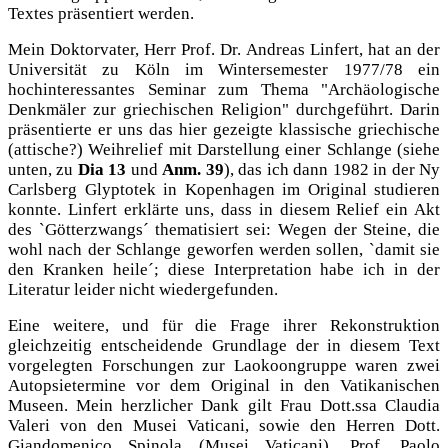
Textes präsentiert werden.
Mein Doktorvater, Herr Prof. Dr. Andreas Linfert, hat an der
Universität zu Köln im Wintersemester 1977/78 ein
hochinteressantes Seminar zum Thema "Archäologische
Denkmäler zur griechischen Religion" durchgeführt. Darin
präsentierte er uns das hier gezeigte klassische griechische
(attische?) Weihrelief mit Darstellung einer Schlange (siehe
unten, zu
Dia 13
und
Anm. 39
), das ich dann 1982 in der Ny
Carlsberg Glyptotek in Kopenhagen im Original studieren
konnte. Linfert erklärte uns, dass in diesem Relief ein Akt
des `Götterzwangs´ thematisiert sei: Wegen der Steine, die
wohl nach der Schlange geworfen werden sollen, `damit sie
den Kranken heile´; diese Interpretation habe ich in der
Literatur leider nicht wiedergefunden.
Eine weitere, und für die Frage ihrer Rekonstruktion
gleichzeitig entscheidende Grundlage der in diesem Text
vorgelegten Forschungen zur Laokoongruppe waren zwei
Autopsietermine vor dem Original in den Vatikanischen
Museen. Mein herzlicher Dank gilt Frau Dott.ssa Claudia
Valeri von den Musei Vaticani, sowie den Herren Dott.
Giandomenico Spinola (Musei Vaticani), Prof. Paolo